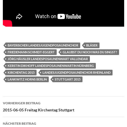
BAYERISCHER LANDESJUGENDPOSAUNENCHOR
BLÄSER
FRIEDEMANN SCHMIDT-EGGERT
GLAUBST DU NOCH WAS DU SINGST?
JÖRG HÄUSLER LANDESPOSAUNENWART VALLENDAR
KERSTIN DIKHOFF LANDESPOSAUNENWARTIN NÜRNBERG
KIRCHENTAG 2015
LANDESJUGENDPOSAUNENCHOR RHEINLAND
LANKWITZ HORNS BERLIN
STUTTGART 2015
Beitragsnavigation
VORHERIGER BEITRAG
2015-06-05 Freitag Kirchentag Stuttgart
NÄCHSTER BEITRAG