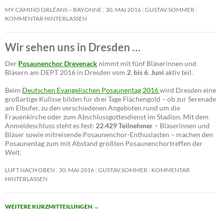
MY CAMINO ORLÈANS – BAYONNE
30. MAI 2016
GUSTAV.SOMMER
KOMMENTAR HINTERLASSEN
Wir sehen uns in Dresden …
Der
Posaunenchor Drevenack
nimmt mit fünf Bläserinnen und
Bläsern am DEPT 2016 in Dresden vom
2. bis 6. Juni
aktiv teil.
Beim
Deutschen Evangelischen Posaunentag 2016
wird Dresden eine
großartige Kulisse bilden für drei Tage Flächengold – ob zur Serenade
am Elbufer, zu den verschiedenen Angeboten rund um die
Frauenkirche oder zum Abschlussgottesdienst im Stadion. Mit dem
Anmeldeschluss steht es fest:
22.429 Teilnehmer
– Bläserinnen und
Bläser sowie mitreisende Posaunenchor-Enthusiasten – machen den
Posaunentag zum mit Abstand größten Posaunenchortreffen der
Welt.
LUFT NACH OBEN
30. MAI 2016
GUSTAV.SOMMER
KOMMENTAR
HINTERLASSEN
WEITERE KURZMITTEILUNGEN
→