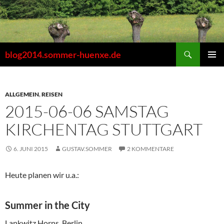
Zum
Inhalt
springen
Suchen
blog2014.sommer-huenxe.de
PRIMÄR
MENÜ
ALLGEMEIN
,
REISEN
2015-06-06 SAMSTAG
KIRCHENTAG STUTTGART
6. JUNI 2015
GUSTAV.SOMMER
2 KOMMENTARE
Heute planen wir u.a.:
Summer in the City
Lankwitz Horns, Berlin