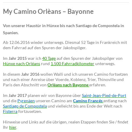
My Camino Orlèans – Bayonne
Von unserer Haustür in Hünxe bis nach Santiago de Compostela in
Spanien.
Ab 12.06.2016 wieder unterwegs. Diesmal 52 Tage in Frankreich mit
dem Fahrrad auf den Spuren der Jakobspilger.
Im
Jahr 2015
war ich
40 Tage
auf den Spuren der Jakobspilger von
Hünxe nach Orléans
rund
1.500 Fahrradkilometer
unterwegs.
In diesem
Jahr 2016
wollen Walli und ich unseren Camino fortsetzen
und nach einer Anreise über Voerde, Koblenz, Trier, Thinoville und
Paris den Abschnitt von
Orlèans nach Bayonne
erfahren.
Im
Jahr 2017
planen wir von Bayonne über
Saint-Jean-Pied-de-Port
und die
Pyrenäen
unseren Camino am
Camino Francés
entlang nach
Santiago de Compostela
und vielleicht bis ans Ende der Welt nach
Fisterra
fortzusetzen.
Hinweise und Links auf die übrigen, realen Etappen finden Sie / findet
Ihr
hier
.