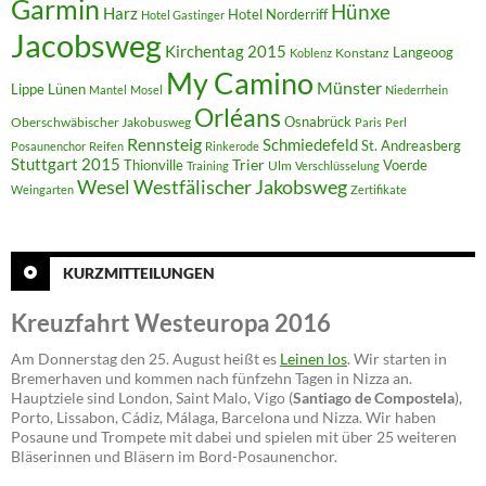
Garmin
Hünxe
Harz
Hotel Norderriff
Hotel Gastinger
Jacobsweg
Kirchentag 2015
Langeoog
Konstanz
Koblenz
My Camino
Münster
Lippe
Lünen
Mantel
Mosel
Niederrhein
Orléans
Oberschwäbischer Jakobusweg
Osnabrück
Paris
Perl
Rennsteig
Schmiedefeld
St. Andreasberg
Posaunenchor
Reifen
Rinkerode
Stuttgart 2015
Trier
Thionville
Voerde
Ulm
Training
Verschlüsselung
Westfälischer Jakobsweg
Wesel
Weingarten
Zertifikate
KURZMITTEILUNGEN
Kreuzfahrt Westeuropa 2016
Am Donnerstag den 25. August heißt es
Leinen los
. Wir starten in
Bremerhaven und kommen nach fünfzehn Tagen in Nizza an.
Hauptziele sind London, Saint Malo, Vigo (
Santiago de Compostela
),
Porto, Lissabon, Cádiz, Málaga, Barcelona und Nizza. Wir haben
Posaune und Trompete mit dabei und spielen mit über 25 weiteren
Bläserinnen und Bläsern im Bord-Posaunenchor.