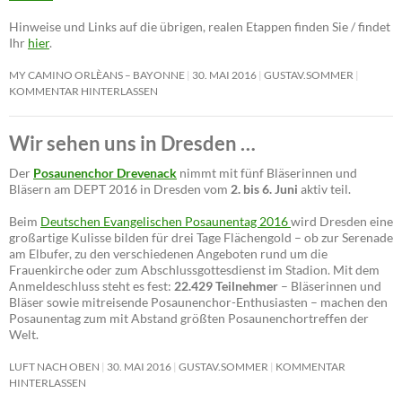
Hinweise und Links auf die übrigen, realen Etappen finden Sie / findet
Ihr
hier
.
MY CAMINO ORLÈANS – BAYONNE
30. MAI 2016
GUSTAV.SOMMER
KOMMENTAR HINTERLASSEN
Wir sehen uns in Dresden …
Der
Posaunenchor Drevenack
nimmt mit fünf Bläserinnen und
Bläsern am DEPT 2016 in Dresden vom
2. bis 6. Juni
aktiv teil.
Beim
Deutschen Evangelischen Posaunentag 2016
wird Dresden eine
großartige Kulisse bilden für drei Tage Flächengold – ob zur Serenade
am Elbufer, zu den verschiedenen Angeboten rund um die
Frauenkirche oder zum Abschlussgottesdienst im Stadion. Mit dem
Anmeldeschluss steht es fest:
22.429 Teilnehmer
– Bläserinnen und
Bläser sowie mitreisende Posaunenchor-Enthusiasten – machen den
Posaunentag zum mit Abstand größten Posaunenchortreffen der
Welt.
LUFT NACH OBEN
30. MAI 2016
GUSTAV.SOMMER
KOMMENTAR
HINTERLASSEN