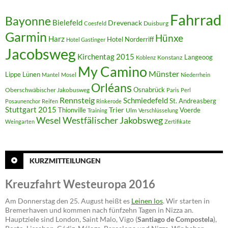
Fahrrad
Bayonne
Bielefeld
Drevenack
Duisburg
Coesfeld
Garmin
Hünxe
Harz
Hotel Norderriff
Hotel Gastinger
Jacobsweg
Kirchentag 2015
Langeoog
Konstanz
Koblenz
My Camino
Münster
Lippe
Lünen
Mantel
Mosel
Niederrhein
Orléans
Oberschwäbischer Jakobusweg
Osnabrück
Paris
Perl
Rennsteig
Schmiedefeld
St. Andreasberg
Posaunenchor
Reifen
Rinkerode
Stuttgart 2015
Trier
Thionville
Voerde
Ulm
Training
Verschlüsselung
Westfälischer Jakobsweg
Wesel
Weingarten
Zertifikate
KURZMITTEILUNGEN
Kreuzfahrt Westeuropa 2016
Am Donnerstag den 25. August heißt es
Leinen los
. Wir starten in
Bremerhaven und kommen nach fünfzehn Tagen in Nizza an.
Hauptziele sind London, Saint Malo, Vigo (
Santiago de Compostela
),