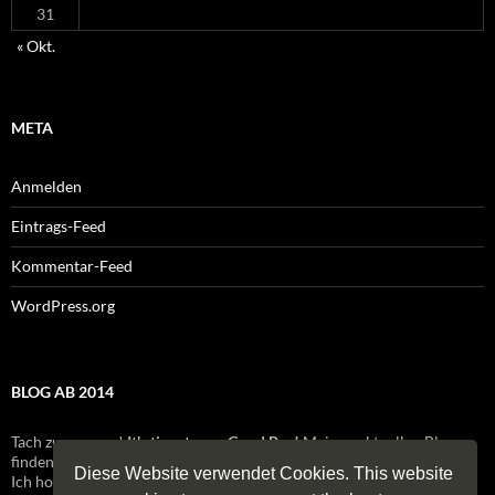
31
« Okt.
META
Anmelden
Eintrags-Feed
Kommentar-Feed
WordPress.org
BLOG AB 2014
Tach zusammen!
It's time to say Good Bye!
Meinen aktuellen Blog
finden Sie / findest Du ab 2017 unter:
blog2017.sommer-huenxe.de
Diese Website verwendet Cookies. This website
Ich hoffe Sie halten / Ihr haltet mir auch auf dem neuen Blog die