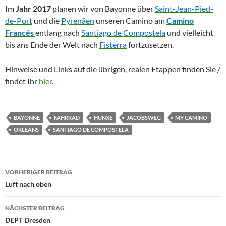
Im
Jahr 2017
planen wir von Bayonne über
Saint-Jean-Pied-
de-Port
und die
Pyrenäen
unseren Camino am
Camino
Francés
entlang nach
Santiago de Compostela
und vielleicht
bis ans Ende der Welt nach
Fisterra
fortzusetzen.
Hinweise und Links auf die übrigen, realen Etappen finden Sie /
findet Ihr
hier
.
BAYONNE
FAHRRAD
HÜNXE
JACOBSWEG
MY CAMINO
ORLÉANS
SANTIAGO DE COMPOSTELA
Beitragsnavigation
VORHERIGER BEITRAG
Luft nach oben
NÄCHSTER BEITRAG
DEPT Dresden