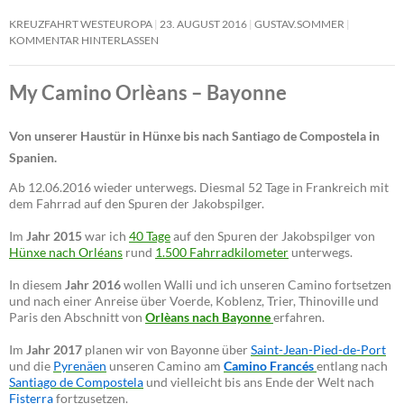
KREUZFAHRT WESTEUROPA
23. AUGUST 2016
GUSTAV.SOMMER
KOMMENTAR HINTERLASSEN
My Camino Orlèans – Bayonne
Von unserer Haustür in Hünxe bis nach Santiago de Compostela in
Spanien.
Ab 12.06.2016 wieder unterwegs. Diesmal 52 Tage in Frankreich mit
dem Fahrrad auf den Spuren der Jakobspilger.
Im
Jahr 2015
war ich
40 Tage
auf den Spuren der Jakobspilger von
Hünxe nach Orléans
rund
1.500 Fahrradkilometer
unterwegs.
In diesem
Jahr 2016
wollen Walli und ich unseren Camino fortsetzen
und nach einer Anreise über Voerde, Koblenz, Trier, Thinoville und
Paris den Abschnitt von
Orlèans nach Bayonne
erfahren.
Im
Jahr 2017
planen wir von Bayonne über
Saint-Jean-Pied-de-Port
und die
Pyrenäen
unseren Camino am
Camino Francés
entlang nach
Santiago de Compostela
und vielleicht bis ans Ende der Welt nach
Fisterra
fortzusetzen.