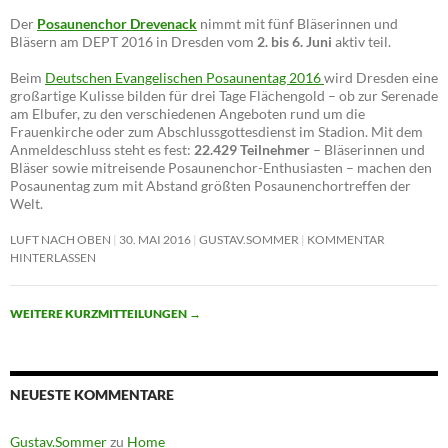
Der
Posaunenchor Drevenack
nimmt mit fünf Bläserinnen und
Bläsern am DEPT 2016 in Dresden vom
2. bis 6. Juni
aktiv teil.
Beim
Deutschen Evangelischen Posaunentag 2016
wird Dresden eine
großartige Kulisse bilden für drei Tage Flächengold – ob zur Serenade
am Elbufer, zu den verschiedenen Angeboten rund um die
Frauenkirche oder zum Abschlussgottesdienst im Stadion. Mit dem
Anmeldeschluss steht es fest:
22.429 Teilnehmer
– Bläserinnen und
Bläser sowie mitreisende Posaunenchor-Enthusiasten – machen den
Posaunentag zum mit Abstand größten Posaunenchortreffen der
Welt.
LUFT NACH OBEN
30. MAI 2016
GUSTAV.SOMMER
KOMMENTAR
HINTERLASSEN
WEITERE KURZMITTEILUNGEN
→
NEUESTE KOMMENTARE
Gustav.Sommer
zu
Home