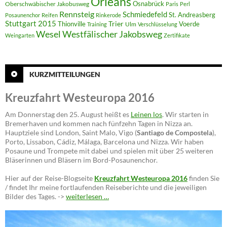
Orléans
Oberschwäbischer Jakobusweg
Osnabrück
Paris
Perl
Rennsteig
Schmiedefeld
St. Andreasberg
Posaunenchor
Reifen
Rinkerode
Stuttgart 2015
Trier
Thionville
Voerde
Ulm
Training
Verschlüsselung
Westfälischer Jakobsweg
Wesel
Weingarten
Zertifikate
KURZMITTEILUNGEN
Kreuzfahrt Westeuropa 2016
Am Donnerstag den 25. August heißt es
Leinen los
. Wir starten in
Bremerhaven und kommen nach fünfzehn Tagen in Nizza an.
Hauptziele sind London, Saint Malo, Vigo (
Santiago de Compostela
),
Porto, Lissabon, Cádiz, Málaga, Barcelona und Nizza. Wir haben
Posaune und Trompete mit dabei und spielen mit über 25 weiteren
Bläserinnen und Bläsern im Bord-Posaunenchor.
Hier auf der Reise-Blogseite
Kreuzfahrt Westeuropa 2016
finden Sie
/ findet Ihr meine fortlaufenden Reiseberichte und die jeweiligen
Bilder des Tages. ->
weiterlesen …