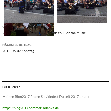
Beitragsnavigation
VORHERIGER BEITRAG
2015-06-05 Feierabendmahl Thank You For the Music
NÄCHSTER BEITRAG
2015-06-07 Sonntag
BLOG 2017
Meinen Blog2017 finden Sie / findest Du seit 2017 unter:
https://blog2017.sommer-huenxe.de