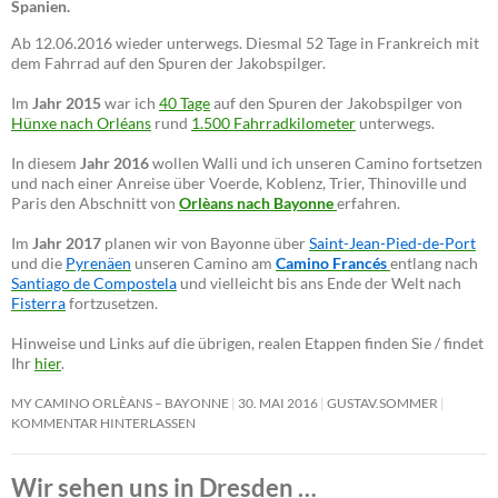
Spanien.
Ab 12.06.2016 wieder unterwegs. Diesmal 52 Tage in Frankreich mit
dem Fahrrad auf den Spuren der Jakobspilger.
Im
Jahr 2015
war ich
40 Tage
auf den Spuren der Jakobspilger von
Hünxe nach Orléans
rund
1.500 Fahrradkilometer
unterwegs.
In diesem
Jahr 2016
wollen Walli und ich unseren Camino fortsetzen
und nach einer Anreise über Voerde, Koblenz, Trier, Thinoville und
Paris den Abschnitt von
Orlèans nach Bayonne
erfahren.
Im
Jahr 2017
planen wir von Bayonne über
Saint-Jean-Pied-de-Port
und die
Pyrenäen
unseren Camino am
Camino Francés
entlang nach
Santiago de Compostela
und vielleicht bis ans Ende der Welt nach
Fisterra
fortzusetzen.
Hinweise und Links auf die übrigen, realen Etappen finden Sie / findet
Ihr
hier
.
MY CAMINO ORLÈANS – BAYONNE
30. MAI 2016
GUSTAV.SOMMER
KOMMENTAR HINTERLASSEN
Wir sehen uns in Dresden …