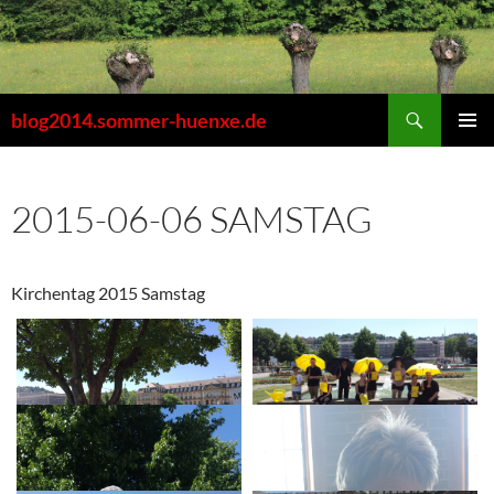
Zum
Inhalt
springen
Suchen
blog2014.sommer-huenxe.de
PRIMÄR
MENÜ
2015-06-06 SAMSTAG
Kirchentag 2015 Samstag