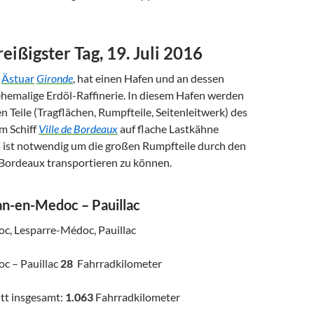
ißigster Tag, 19. Juli 2016
m
Ästuar
Gironde
, hat einen Hafen und an dessen
hemalige Erdöl-Raffinerie. In diesem Hafen werden
en Teile (Tragflächen, Rumpfteile, Seitenleitwerk) des
m Schiff
Ville de Bordeaux
auf flache Lastkähne
 ist notwendig um die großen Rumpfteile durch den
 Bordeaux transportieren zu können.
an-en-Medoc – Pauillac
c, Lesparre-Médoc, Pauillac
c – Pauillac
28
Fahrradkilometer
tt insgesamt:
1.063
Fahrradkilometer