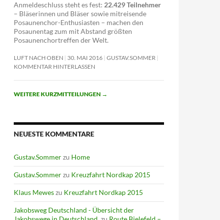
Anmeldeschluss steht es fest:
22.429 Teilnehmer
– Bläserinnen und Bläser sowie mitreisende
Posaunenchor-Enthusiasten – machen den
Posaunentag zum mit Abstand größten
Posaunenchortreffen der Welt.
LUFT NACH OBEN
30. MAI 2016
GUSTAV.SOMMER
KOMMENTAR HINTERLASSEN
WEITERE KURZMITTEILUNGEN
→
NEUESTE KOMMENTARE
Gustav.Sommer
zu
Home
Gustav.Sommer
zu
Kreuzfahrt Nordkap 2015
Klaus Mewes
zu
Kreuzfahrt Nordkap 2015
Jakobsweg Deutschland - Übersicht der
Jakobswege in Deutschland.
zu
Route Bielefeld –