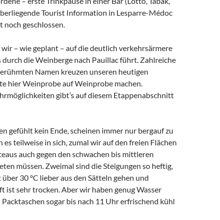
dene – erste Trinkpause in einer Bar (Lotto, Tabak,
überliegende Tourist Information in Lesparre-Médoc
t noch geschlossen.
wir – wie geplant – auf die deutlich verkehrsärmere
 durch die Weinberge nach Pauillac führt. Zahlreiche
berühmten Namen kreuzen unseren heutigen
e hier Weinprobe auf Weinprobe machen.
ehrmöglichkeiten gibt’s auf diesem Etappenabschnitt
n gefühlt kein Ende, scheinen immer nur bergauf zu
es teilweise in sich, zumal wir auf den freien Flächen
teaus auch gegen den schwachen bis mittleren
ten müssen. Zweimal sind die Steigungen so heftig,
zt über 30 °C lieber aus den Sätteln gehen und
ft ist sehr trocken. Aber wir haben genug Wasser
n Packtaschen sogar bis nach 11 Uhr erfrischend kühl