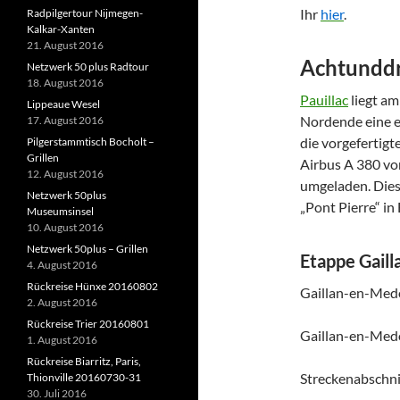
Ihr
hier
.
Radpilgertour Nijmegen-
Kalkar-Xanten
21. August 2016
Achtunddre
Netzwerk 50 plus Radtour
18. August 2016
Pauillac
liegt a
Lippeaue Wesel
Nordende eine e
17. August 2016
die vorgefertigt
Pilgerstammtisch Bocholt –
Grillen
Airbus A 380 vo
12. August 2016
umgeladen. Dies
Netzwerk 50plus
„Pont Pierre“ in
Museumsinsel
10. August 2016
Netzwerk 50plus – Grillen
Etappe Gaill
4. August 2016
Rückreise Hünxe 20160802
Gaillan-en-Medo
2. August 2016
Rückreise Trier 20160801
Gaillan-en-Medo
1. August 2016
Rückreise Biarritz, Paris,
Streckenabschni
Thionville 20160730-31
30. Juli 2016