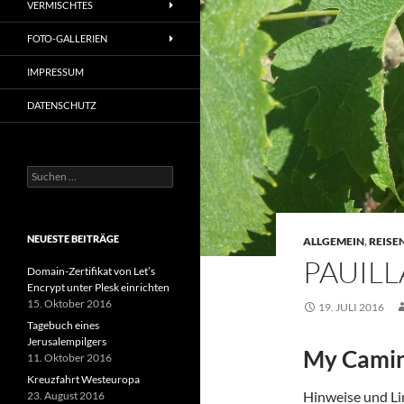
VERMISCHTES
FOTO-GALLERIEN
IMPRESSUM
DATENSCHUTZ
Suchen
nach:
NEUESTE BEITRÄGE
ALLGEMEIN
,
REISE
PAUILL
Domain-Zertifikat von Let’s
Encrypt unter Plesk einrichten
15. Oktober 2016
19. JULI 2016
Tagebuch eines
Jerusalempilgers
My Camin
11. Oktober 2016
Kreuzfahrt Westeuropa
Hinweise und Lin
23. August 2016