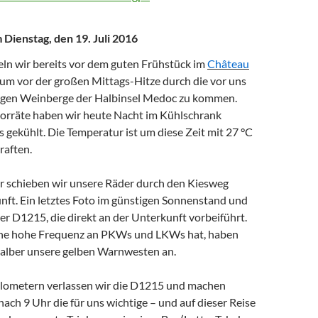
ienstag, den 19. Juli 2016
eln wir bereits vor dem guten Frühstück im
Château
 um vor der großen Mittags-Hitze durch die vor uns
igen Weinberge der Halbinsel Medoc zu kommen.
rräte haben wir heute Nacht im Kühlschrank
gekühlt. Die Temperatur ist um diese Zeit mit 27 °C
raften.
 schieben wir unsere Räder durch den Kiesweg
nft. Ein letztes Foto im günstigen Sonnenstand und
der D1215, die direkt an der Unterkunft vorbeiführt.
ine hohe Frequenz an PKWs und LKWs hat, haben
halber unsere gelben Warnwesten an.
lometern verlassen wir die D1215 und machen
nach 9 Uhr die für uns wichtige – und auf dieser Reise