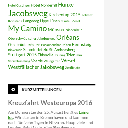
Hünxe
Hotel Norderriff
Hotel Gastinger
Jacobsweg
Kirchentag 2015
Koblenz
Langeoog
Lippe
Konstanz
Lünen
Mantel
Mosel
My Camino
Münster
Niederrhein
Orléans
Oberschwäbischer Jakobusweg
Rennsteig
Osnabrück
Paris
Perl
Posaunenchor
Reifen
Schmiedefeld
St. Andreasberg
Rinkerode
Stuttgart 2015
Trier
Thionville
Ulm
Training
Wesel
Voerde
Verschlüsselung
Weingarten
Westfälischer Jakobsweg
Zertifikate
KURZMITTEILUNGEN
Kreuzfahrt Westeuropa 2016
Am Donnerstag den 25. August heißt es
Leinen
los
. Wir starten in Bremerhaven und kommen
nach fünfzehn Tagen in Nizza an. Hauptziele sind
London, Saint Malo, Vigo (
Santiago de