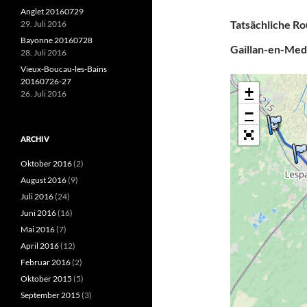
Anglet 20160729
Tatsächliche Ro
29. Juli 2016
Bayonne 20160728
Gaillan-en-Medo
28. Juli 2016
Vieux-Boucau-les-Bains
20160726-27
+
26. Juli 2016
−
ARCHIV
Oktober 2016
(2)
August 2016
(9)
Juli 2016
(24)
Juni 2016
(16)
Mai 2016
(7)
April 2016
(12)
Februar 2016
(2)
Oktober 2015
(5)
September 2015
(3)