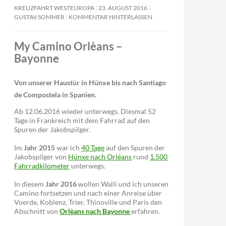
KREUZFAHRT WESTEUROPA
23. AUGUST 2016
GUSTAV.SOMMER
KOMMENTAR HINTERLASSEN
My Camino Orlèans –
Bayonne
Von unserer Haustür in Hünxe bis nach Santiago
de Compostela in Spanien.
Ab 12.06.2016 wieder unterwegs. Diesmal 52
Tage in Frankreich mit dem Fahrrad auf den
Spuren der Jakobspilger.
Im
Jahr 2015
war ich
40 Tage
auf den Spuren der
Jakobspilger von
Hünxe nach Orléans
rund
1.500
Fahrradkilometer
unterwegs.
In diesem
Jahr 2016
wollen Walli und ich unseren
Camino fortsetzen und nach einer Anreise über
Voerde, Koblenz, Trier, Thinoville und Paris den
Abschnitt von
Orlèans nach Bayonne
erfahren.