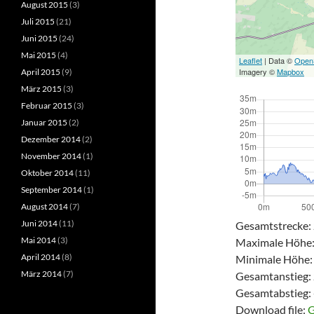
August 2015
(3)
Juli 2015
(21)
Juni 2015
(24)
Mai 2015
(4)
Leaflet
| Data ©
Open
Imagery ©
Mapbox
April 2015
(9)
März 2015
(3)
Februar 2015
(3)
Januar 2015
(2)
Dezember 2014
(2)
November 2014
(1)
Oktober 2014
(11)
September 2014
(1)
August 2014
(7)
Juni 2014
(11)
Gesamtstrecke:
Mai 2014
(3)
Maximale Höhe
April 2014
(8)
Minimale Höhe:
März 2014
(7)
Gesamtanstieg:
Gesamtabstieg:
Download file:
G