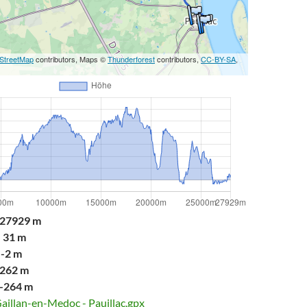
StreetMap
contributors, Maps ©
Thunderforest
contributors,
CC-BY-SA
,
27929 m
:
31 m
-2 m
262 m
-264 m
aillan-en-Medoc - Pauillac.gpx