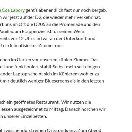
 Cos Labory
geht’s aber endlich fast nur noch bergab.
n wir jetzt auf der D2, die wieder mehr Verkehr hat.
rt uns im Ort die D205 an die Promenade und den
auillac am Etappenziel ist für seinen Wein
reits vor 12 Uhr sind wir an der Unterkunft und
f ein klimatisiertes Zimmer um.
tehen im Garten vor unserem kühlen Zimmer. Das
ell und funktioniert stabil. Selbst mein seit einigen
kender Laptop scheint sich im Kühlerem wohler zu
rt mir deutlich weniger Bluescreens als in den letzten
uch ein geöffnetes Restaurant. Wir nutzen die
 essen ausgezeichnet zu Mittag. Danach horchen wir
n unserer Einzelbetten.
mt zwischendurch einen Ortsrundgang. Zum Abend