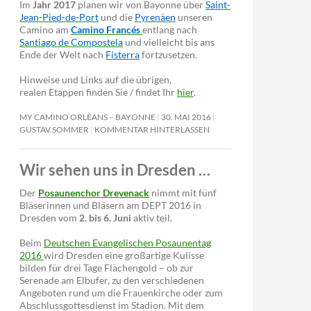
Im
Jahr 2017
planen wir von Bayonne über
Saint-
Jean-Pied-de-Port
und die
Pyrenäen
unseren
Camino am
Camino Francés
entlang nach
Santiago de Compostela
und vielleicht bis ans
Ende der Welt nach
Fisterra
fortzusetzen.
Hinweise und Links auf die übrigen,
realen Etappen finden Sie / findet Ihr
hier
.
MY CAMINO ORLÈANS – BAYONNE
30. MAI 2016
GUSTAV.SOMMER
KOMMENTAR HINTERLASSEN
Wir sehen uns in Dresden …
Der
Posaunenchor Drevenack
nimmt mit fünf
Bläserinnen und Bläsern am DEPT 2016 in
Dresden vom
2. bis 6. Juni
aktiv teil.
Beim
Deutschen Evangelischen Posaunentag
2016
wird Dresden eine großartige Kulisse
bilden für drei Tage Flächengold – ob zur
Serenade am Elbufer, zu den verschiedenen
Angeboten rund um die Frauenkirche oder zum
Abschlussgottesdienst im Stadion. Mit dem