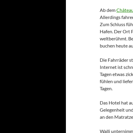
Ab dem
Château
Allerdings fahre
Zum Schluss füh
Hafen.
Der Ort P
weltberühmt. Be
buchen heute au
Die Fahrräder s
Internet ist schn
Tagen etwas zic
fühlen und liefe
Tagen.
Das Hotel hat a
Gelegenheit und
an den Matratze
Walli unternim