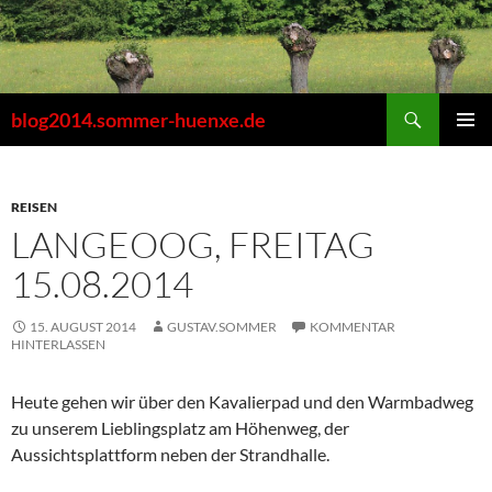
Zum
Inhalt
springen
Suchen
blog2014.sommer-huenxe.de
PRIMÄR
MENÜ
REISEN
LANGEOOG, FREITAG
15.08.2014
15. AUGUST 2014
GUSTAV.SOMMER
KOMMENTAR
HINTERLASSEN
Heute gehen wir über den Kavalierpad und den Warmbadweg
zu unserem Lieblingsplatz am Höhenweg, der
Aussichtsplattform neben der Strandhalle.