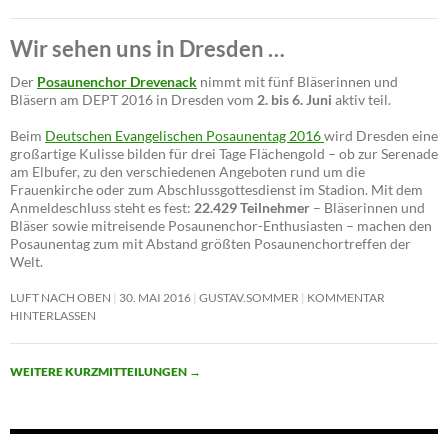
Wir sehen uns in Dresden …
Der
Posaunenchor Drevenack
nimmt mit fünf Bläserinnen und
Bläsern am DEPT 2016 in Dresden vom
2. bis 6. Juni
aktiv teil.
Beim
Deutschen Evangelischen Posaunentag 2016
wird Dresden eine
großartige Kulisse bilden für drei Tage Flächengold – ob zur Serenade
am Elbufer, zu den verschiedenen Angeboten rund um die
Frauenkirche oder zum Abschlussgottesdienst im Stadion. Mit dem
Anmeldeschluss steht es fest:
22.429 Teilnehmer
– Bläserinnen und
Bläser sowie mitreisende Posaunenchor-Enthusiasten – machen den
Posaunentag zum mit Abstand größten Posaunenchortreffen der
Welt.
LUFT NACH OBEN
30. MAI 2016
GUSTAV.SOMMER
KOMMENTAR
HINTERLASSEN
WEITERE KURZMITTEILUNGEN
→