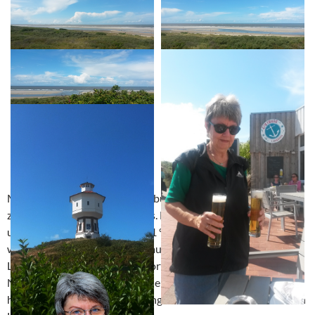
Mittag gibt’s in der neuen Givtbude, einem
zielgruppenoptimierten Imbiss. Die Sonne meint es gut mit
uns. Das Thermometer zeigt 21 °C. Am Wasserturm machen
wir eine angenehme Zwangspause, da der 11. Langeooger
Lionslauf die Straße für die Sportler reklamierte. Zum
Nachmittag und Abend genießen wir das nach wie vor
hervorragende Gastronomieangebot der Barkhausenstraße in