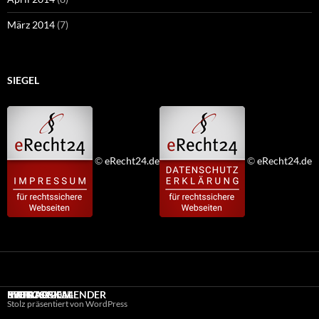
März 2014
(7)
SIEGEL
©
eRecht24.de
©
eRecht24.de
KATEGORIEN
BEITRAGSKALENDER
META
BLOG AB 2014
EVENTS
Stolz präsentiert von WordPress