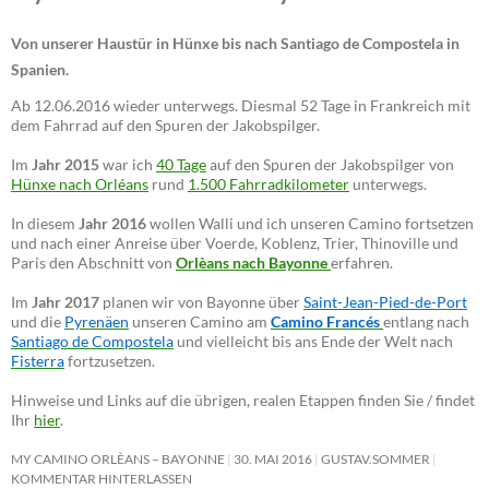
Von unserer Haustür in Hünxe bis nach Santiago de Compostela in
Spanien.
Ab 12.06.2016 wieder unterwegs. Diesmal 52 Tage in Frankreich mit
dem Fahrrad auf den Spuren der Jakobspilger.
Im
Jahr 2015
war ich
40 Tage
auf den Spuren der Jakobspilger von
Hünxe nach Orléans
rund
1.500 Fahrradkilometer
unterwegs.
In diesem
Jahr 2016
wollen Walli und ich unseren Camino fortsetzen
und nach einer Anreise über Voerde, Koblenz, Trier, Thinoville und
Paris den Abschnitt von
Orlèans nach Bayonne
erfahren.
Im
Jahr 2017
planen wir von Bayonne über
Saint-Jean-Pied-de-Port
und die
Pyrenäen
unseren Camino am
Camino Francés
entlang nach
Santiago de Compostela
und vielleicht bis ans Ende der Welt nach
Fisterra
fortzusetzen.
Hinweise und Links auf die übrigen, realen Etappen finden Sie / findet
Ihr
hier
.
MY CAMINO ORLÈANS – BAYONNE
30. MAI 2016
GUSTAV.SOMMER
KOMMENTAR HINTERLASSEN