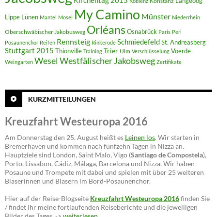
Kirchentag 2015
Langeoog
Konstanz
Koblenz
My Camino
Münster
Lippe
Lünen
Mantel
Mosel
Niederrhein
Orléans
Oberschwäbischer Jakobusweg
Osnabrück
Paris
Perl
Rennsteig
Schmiedefeld
St. Andreasberg
Posaunenchor
Reifen
Rinkerode
Stuttgart 2015
Trier
Thionville
Voerde
Ulm
Training
Verschlüsselung
Westfälischer Jakobsweg
Wesel
Weingarten
Zertifikate
KURZMITTEILUNGEN
Kreuzfahrt Westeuropa 2016
Am Donnerstag den 25. August heißt es
Leinen los
. Wir starten in
Bremerhaven und kommen nach fünfzehn Tagen in Nizza an.
Hauptziele sind London, Saint Malo, Vigo (
Santiago de Compostela
),
Porto, Lissabon, Cádiz, Málaga, Barcelona und Nizza. Wir haben
Posaune und Trompete mit dabei und spielen mit über 25 weiteren
Bläserinnen und Bläsern im Bord-Posaunenchor.
Hier auf der Reise-Blogseite
Kreuzfahrt Westeuropa 2016
finden Sie
/ findet Ihr meine fortlaufenden Reiseberichte und die jeweiligen
Bilder des Tages. ->
weiterlesen …