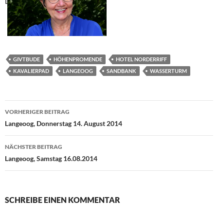
Langeoog.
GIVTBUDE
HÖHENPROMENDE
HOTEL NORDERRIFF
KAVALIERPAD
LANGEOOG
SANDBANK
WASSERTURM
Beitragsnavigation
VORHERIGER BEITRAG
Langeoog, Donnerstag 14. August 2014
NÄCHSTER BEITRAG
Langeoog, Samstag 16.08.2014
SCHREIBE EINEN KOMMENTAR