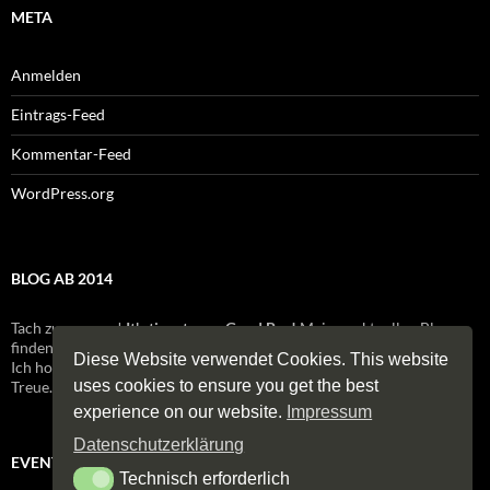
META
Anmelden
Eintrags-Feed
Kommentar-Feed
WordPress.org
BLOG AB 2014
Tach zusammen!
It's time to say Good Bye!
Meinen aktuellen Blog
finden Sie / findest Du ab 2017 unter:
blog2017.sommer-huenxe.de
Diese Website verwendet Cookies. This website
Ich hoffe Sie halten / Ihr haltet mir auch auf dem neuen Blog die
uses cookies to ensure you get the best
Treue. Es bleibt spannend! Gustav Sommer
experience on our website.
Impressum
Datenschutzerklärung
EVENTS
Technisch erforderlich
Technisch erforderlich