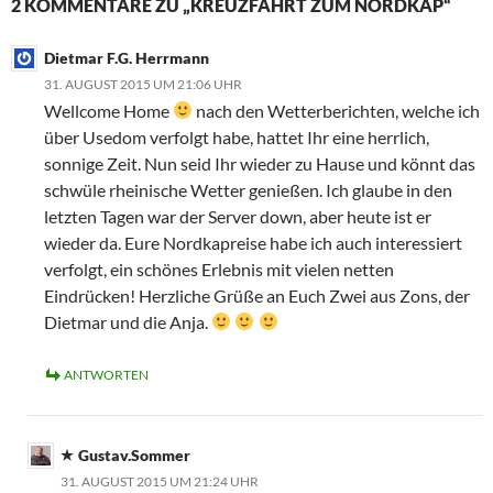
2 KOMMENTARE ZU „KREUZFAHRT ZUM NORDKAP“
Dietmar F.G. Herrmann
31. AUGUST 2015 UM 21:06 UHR
Wellcome Home
nach den Wetterberichten, welche ich
über Usedom verfolgt habe, hattet Ihr eine herrlich,
sonnige Zeit. Nun seid Ihr wieder zu Hause und könnt das
schwüle rheinische Wetter genießen. Ich glaube in den
letzten Tagen war der Server down, aber heute ist er
wieder da. Eure Nordkapreise habe ich auch interessiert
verfolgt, ein schönes Erlebnis mit vielen netten
Eindrücken! Herzliche Grüße an Euch Zwei aus Zons, der
Dietmar und die Anja.
ANTWORTEN
Gustav.Sommer
31. AUGUST 2015 UM 21:24 UHR