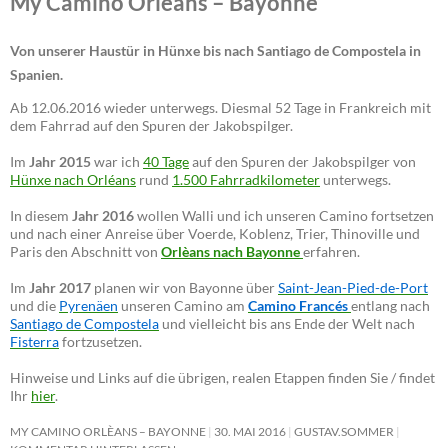
My Camino Orlèans – Bayonne
Von unserer Haustür in Hünxe bis nach Santiago de Compostela in
Spanien.
Ab 12.06.2016 wieder unterwegs. Diesmal 52 Tage in Frankreich mit
dem Fahrrad auf den Spuren der Jakobspilger.
Im
Jahr 2015
war ich
40 Tage
auf den Spuren der Jakobspilger von
Hünxe nach Orléans
rund
1.500 Fahrradkilometer
unterwegs.
In diesem
Jahr 2016
wollen Walli und ich unseren Camino fortsetzen
und nach einer Anreise über Voerde, Koblenz, Trier, Thinoville und
Paris den Abschnitt von
Orlèans nach Bayonne
erfahren.
Im
Jahr 2017
planen wir von Bayonne über
Saint-Jean-Pied-de-Port
und die
Pyrenäen
unseren Camino am
Camino Francés
entlang nach
Santiago de Compostela
und vielleicht bis ans Ende der Welt nach
Fisterra
fortzusetzen.
Hinweise und Links auf die übrigen, realen Etappen finden Sie / findet
Ihr
hier
.
MY CAMINO ORLÈANS – BAYONNE
30. MAI 2016
GUSTAV.SOMMER