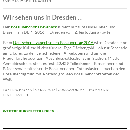
KOMMENTAR HINTERLASSEN
Wir sehen uns in Dresden …
Der
Posaunenchor Drevenack
nimmt mit fünf Bläserinnen und
Bläsern am DEPT 2016 in Dresden vom
2. bis 6. Juni
aktiv teil.
Beim
Deutschen Evangelischen Posaunentag 2016
wird Dresden eine
großartige Kulisse bilden für drei Tage Flächengold – ob zur Serenade
am Elbufer, zu den verschiedenen Angeboten rund um die
Frauenkirche oder zum Abschlussgottesdienst im Stadion. Mit dem
Anmeldeschluss steht es fest:
22.429 Teilnehmer
– Bläserinnen und
Bläser sowie mitreisende Posaunenchor-Enthusiasten – machen den
Posaunentag zum mit Abstand größten Posaunenchortreffen der
Welt.
LUFT NACH OBEN
30. MAI 2016
GUSTAV.SOMMER
KOMMENTAR
HINTERLASSEN
WEITERE KURZMITTEILUNGEN
→