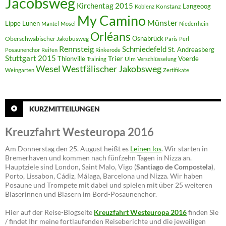
Jacobsweg
Kirchentag 2015
Langeoog
Konstanz
Koblenz
My Camino
Münster
Lippe
Lünen
Mantel
Mosel
Niederrhein
Orléans
Oberschwäbischer Jakobusweg
Osnabrück
Paris
Perl
Rennsteig
Schmiedefeld
St. Andreasberg
Posaunenchor
Reifen
Rinkerode
Stuttgart 2015
Trier
Thionville
Voerde
Ulm
Training
Verschlüsselung
Westfälischer Jakobsweg
Wesel
Weingarten
Zertifikate
KURZMITTEILUNGEN
Kreuzfahrt Westeuropa 2016
Am Donnerstag den 25. August heißt es
Leinen los
. Wir starten in
Bremerhaven und kommen nach fünfzehn Tagen in Nizza an.
Hauptziele sind London, Saint Malo, Vigo (
Santiago de Compostela
),
Porto, Lissabon, Cádiz, Málaga, Barcelona und Nizza. Wir haben
Posaune und Trompete mit dabei und spielen mit über 25 weiteren
Bläserinnen und Bläsern im Bord-Posaunenchor.
Hier auf der Reise-Blogseite
Kreuzfahrt Westeuropa 2016
finden Sie
/ findet Ihr meine fortlaufenden Reiseberichte und die jeweiligen