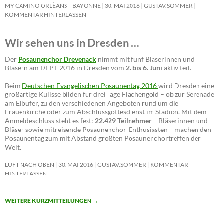
MY CAMINO ORLÈANS – BAYONNE
30. MAI 2016
GUSTAV.SOMMER
KOMMENTAR HINTERLASSEN
Wir sehen uns in Dresden …
Der
Posaunenchor Drevenack
nimmt mit fünf Bläserinnen und
Bläsern am DEPT 2016 in Dresden vom
2. bis 6. Juni
aktiv teil.
Beim
Deutschen Evangelischen Posaunentag 2016
wird Dresden eine
großartige Kulisse bilden für drei Tage Flächengold – ob zur Serenade
am Elbufer, zu den verschiedenen Angeboten rund um die
Frauenkirche oder zum Abschlussgottesdienst im Stadion. Mit dem
Anmeldeschluss steht es fest:
22.429 Teilnehmer
– Bläserinnen und
Bläser sowie mitreisende Posaunenchor-Enthusiasten – machen den
Posaunentag zum mit Abstand größten Posaunenchortreffen der
Welt.
LUFT NACH OBEN
30. MAI 2016
GUSTAV.SOMMER
KOMMENTAR
HINTERLASSEN
WEITERE KURZMITTEILUNGEN
→