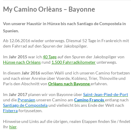
My Camino Orlèans – Bayonne
Von unserer Haustür in Hünxe bis nach Santiago de Compostela in
Spanien.
Ab 12.06.2016 wieder unterwegs. Diesmal 52 Tage in Frankreich mit
dem Fahrrad auf den Spuren der Jakobspilger.
Im
Jahr 2015
war ich
40 Tage
auf den Spuren der Jakobspilger von
Hünxe nach Orléans
rund
1.500 Fahrradkilometer
unterwegs.
In diesem
Jahr 2016
wollen Walli und ich unseren Camino fortsetzen
und nach einer Anreise über Voerde, Koblenz, Trier, Thinoville und
Paris den Abschnitt von
Orlèans nach Bayonne
erfahren.
Im
Jahr 2017
planen wir von Bayonne über
Saint-Jean-Pied-de-Port
und die
Pyrenäen
unseren Camino am
Camino Francés
entlang nach
Santiago de Compostela
und vielleicht bis ans Ende der Welt nach
Fisterra
fortzusetzen.
Hinweise und Links auf die übrigen, realen Etappen finden Sie / findet
Ihr
hier
.