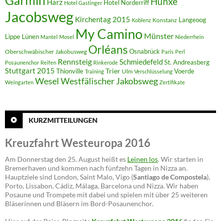
Garmin
Hünxe
Harz
Hotel Norderriff
Hotel Gastinger
Jacobsweg
Kirchentag 2015
Langeoog
Konstanz
Koblenz
My Camino
Münster
Lippe
Lünen
Mantel
Mosel
Niederrhein
Orléans
Oberschwäbischer Jakobusweg
Osnabrück
Paris
Perl
Rennsteig
Schmiedefeld
St. Andreasberg
Posaunenchor
Reifen
Rinkerode
Stuttgart 2015
Trier
Thionville
Voerde
Ulm
Training
Verschlüsselung
Westfälischer Jakobsweg
Wesel
Weingarten
Zertifikate
KURZMITTEILUNGEN
Kreuzfahrt Westeuropa 2016
Am Donnerstag den 25. August heißt es
Leinen los
. Wir starten in
Bremerhaven und kommen nach fünfzehn Tagen in Nizza an.
Hauptziele sind London, Saint Malo, Vigo (
Santiago de Compostela
),
Porto, Lissabon, Cádiz, Málaga, Barcelona und Nizza. Wir haben
Posaune und Trompete mit dabei und spielen mit über 25 weiteren
Bläserinnen und Bläsern im Bord-Posaunenchor.