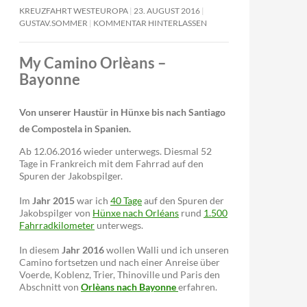
KREUZFAHRT WESTEUROPA
23. AUGUST 2016
GUSTAV.SOMMER
KOMMENTAR HINTERLASSEN
My Camino Orlèans –
Bayonne
Von unserer Haustür in Hünxe bis nach Santiago
de Compostela in Spanien.
Ab 12.06.2016 wieder unterwegs. Diesmal 52
Tage in Frankreich mit dem Fahrrad auf den
Spuren der Jakobspilger.
Im
Jahr 2015
war ich
40 Tage
auf den Spuren der
Jakobspilger von
Hünxe nach Orléans
rund
1.500
Fahrradkilometer
unterwegs.
In diesem
Jahr 2016
wollen Walli und ich unseren
Camino fortsetzen und nach einer Anreise über
Voerde, Koblenz, Trier, Thinoville und Paris den
Abschnitt von
Orlèans nach Bayonne
erfahren.