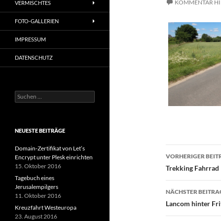
KOMMENTAR HI
VERMISCHTES
FOTO-GALLERIEN
IMPRESSUM
DATENSCHUTZ
Suchen
nach:
NEUESTE BEITRÄGE
Domain-Zertifikat von Let’s
Beitragsn
VORHERIGER BEIT
Encrypt unter Plesk einrichten
15. Oktober 2016
Trekking Fahrrad
Tagebuch eines
Jerusalempilgers
NÄCHSTER BEITRA
11. Oktober 2016
Lancom hinter Fri
Kreuzfahrt Westeuropa
23. August 2016