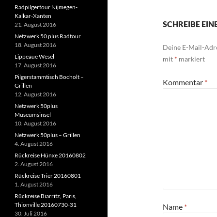
Radpilgertour Nijmegen-
Kalkar-Xanten
SCHREIBE EI
21. August 2016
Netzwerk 50 plus Radtour
18. August 2016
Deine E-Mail-Adre
Lippeaue Wesel
mit
*
markiert
17. August 2016
Pilgerstammtisch Bocholt –
Kommentar
*
Grillen
12. August 2016
Netzwerk 50plus
Museumsinsel
10. August 2016
Netzwerk 50plus – Grillen
4. August 2016
Rückreise Hünxe 20160802
2. August 2016
Rückreise Trier 20160801
1. August 2016
Rückreise Biarritz, Paris,
Thionville 20160730-31
Name
*
30. Juli 2016