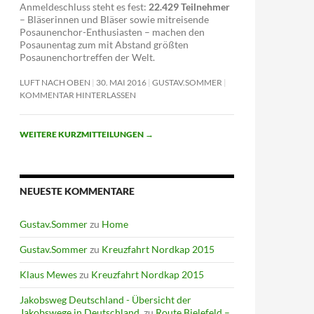
Anmeldeschluss steht es fest:
22.429 Teilnehmer
– Bläserinnen und Bläser sowie mitreisende
Posaunenchor-Enthusiasten – machen den
Posaunentag zum mit Abstand größten
Posaunenchortreffen der Welt.
LUFT NACH OBEN
30. MAI 2016
GUSTAV.SOMMER
KOMMENTAR HINTERLASSEN
WEITERE KURZMITTEILUNGEN
→
NEUESTE KOMMENTARE
Gustav.Sommer
zu
Home
Gustav.Sommer
zu
Kreuzfahrt Nordkap 2015
Klaus Mewes
zu
Kreuzfahrt Nordkap 2015
Jakobsweg Deutschland - Übersicht der
Jakobswege in Deutschland.
zu
Route Bielefeld –