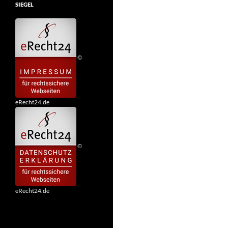
SIEGEL
©
eRecht24.de
©
eRecht24.de