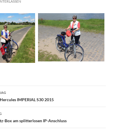
NTERLASSEN
avigation
RAG
 Hercules IMPERIAL S30 2015
G
tz-Box am splitterlosen IP-Anschluss