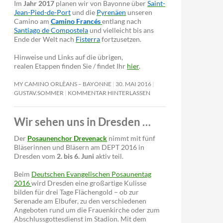
Im
Jahr 2017
planen wir von Bayonne über
Saint-
Jean-Pied-de-Port
und die
Pyrenäen
unseren
Camino am
Camino Francés
entlang nach
Santiago de Compostela
und vielleicht bis ans
Ende der Welt nach
Fisterra
fortzusetzen.
Hinweise und Links auf die übrigen,
realen Etappen finden Sie / findet Ihr
hier
.
MY CAMINO ORLÈANS – BAYONNE
30. MAI 2016
GUSTAV.SOMMER
KOMMENTAR HINTERLASSEN
Wir sehen uns in Dresden …
Der
Posaunenchor Drevenack
nimmt mit fünf
Bläserinnen und Bläsern am DEPT 2016 in
Dresden vom
2. bis 6. Juni
aktiv teil.
Beim
Deutschen Evangelischen Posaunentag
2016
wird Dresden eine großartige Kulisse
bilden für drei Tage Flächengold – ob zur
Serenade am Elbufer, zu den verschiedenen
Angeboten rund um die Frauenkirche oder zum
Abschlussgottesdienst im Stadion. Mit dem