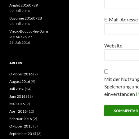
Anglet 20160729
29. Juli 2016
Bayonne 20160728
E-Mail-Adresse
28. Juli 2016
Vieux-Boucau-les-Bains
20160726-27
26. Juli 2016
Website
ARCHIV
Oktober 2016
(2)
Mit der Nutzung
August 2016
(9)
Speicherung und
Juli 2016
(24)
einverstanden
I
Juni 2016
(16)
Mai 2016
(7)
April 2016
(12)
Februar 2016
(2)
Oktober 2015
(5)
September 2015
(3)