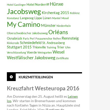
Hünxe
Hotel Norderriff
Hotel Gastinger
Jacobsweg
Kirchentag 2015
Koblenz
Langeoog
Lippe
Konstanz
Lünen
Mantel
Mosel
My Camino
Münster
Niederrhein
Orléans
Oberschwäbischer Jakobusweg
Rennsteig
Osnabrück
Paris
Perl
Posaunenchor
Reifen
Schmiedefeld
St. Andreasberg
Rinkerode
Stuttgart 2015
Trier
Thionville
Ulm
Training
Wesel
Voerde
Verschlüsselung
Weingarten
Westfälischer Jakobsweg
Zertifikate
KURZMITTEILUNGEN
Kreuzfahrt Westeuropa 2016
Am Donnerstag den 25. August heißt es
Leinen
los
. Wir starten in Bremerhaven und kommen
nach fünfzehn Tagen in Nizza an. Hauptziele sind
London, Saint Malo, Vigo (
Santiago de