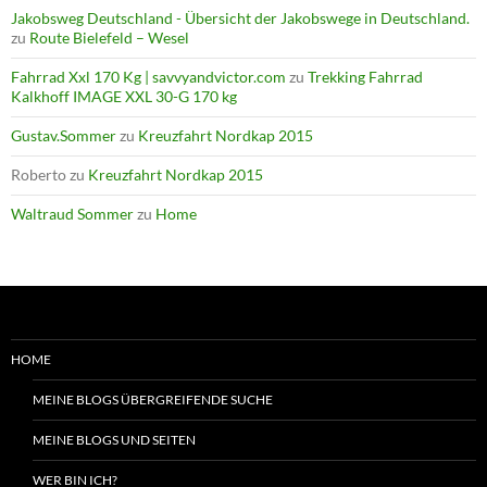
Jakobsweg Deutschland - Übersicht der Jakobswege in Deutschland.
zu
Route Bielefeld – Wesel
Fahrrad Xxl 170 Kg | savvyandvictor.com
zu
Trekking Fahrrad
Kalkhoff IMAGE XXL 30-G 170 kg
Gustav.Sommer
zu
Kreuzfahrt Nordkap 2015
Roberto
zu
Kreuzfahrt Nordkap 2015
Waltraud Sommer
zu
Home
HOME
MEINE BLOGS ÜBERGREIFENDE SUCHE
MEINE BLOGS UND SEITEN
WER BIN ICH?