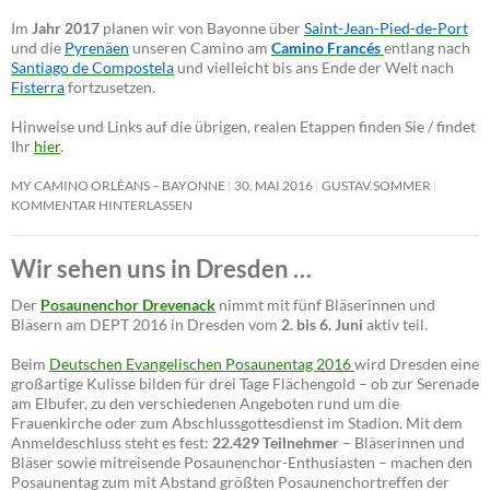
Im
Jahr 2017
planen wir von Bayonne über
Saint-Jean-Pied-de-Port
und die
Pyrenäen
unseren Camino am
Camino Francés
entlang nach
Santiago de Compostela
und vielleicht bis ans Ende der Welt nach
Fisterra
fortzusetzen.
Hinweise und Links auf die übrigen, realen Etappen finden Sie / findet
Ihr
hier
.
MY CAMINO ORLÈANS – BAYONNE
30. MAI 2016
GUSTAV.SOMMER
KOMMENTAR HINTERLASSEN
Wir sehen uns in Dresden …
Der
Posaunenchor Drevenack
nimmt mit fünf Bläserinnen und
Bläsern am DEPT 2016 in Dresden vom
2. bis 6. Juni
aktiv teil.
Beim
Deutschen Evangelischen Posaunentag 2016
wird Dresden eine
großartige Kulisse bilden für drei Tage Flächengold – ob zur Serenade
am Elbufer, zu den verschiedenen Angeboten rund um die
Frauenkirche oder zum Abschlussgottesdienst im Stadion. Mit dem
Anmeldeschluss steht es fest:
22.429 Teilnehmer
– Bläserinnen und
Bläser sowie mitreisende Posaunenchor-Enthusiasten – machen den
Posaunentag zum mit Abstand größten Posaunenchortreffen der