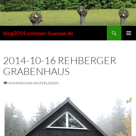
Zum
Inhalt
springen
Suchen
blog2014.sommer-huenxe.de
PRIMÄR
MENÜ
2014-10-16 REHBERGER
GRABENHAUS
KOMMENTAR HINTERLASSEN