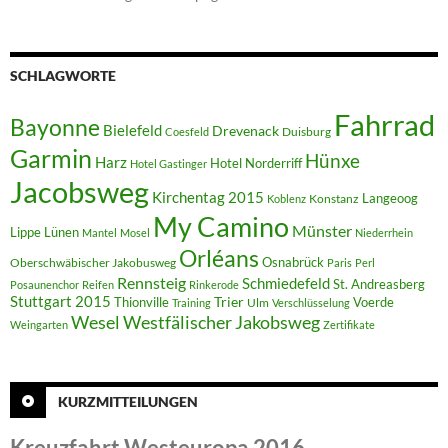
SCHLAGWORTE
Fahrrad
Bayonne
Bielefeld
Drevenack
Duisburg
Coesfeld
Garmin
Hünxe
Harz
Hotel Norderriff
Hotel Gastinger
Jacobsweg
Kirchentag 2015
Langeoog
Konstanz
Koblenz
My Camino
Münster
Lippe
Lünen
Mantel
Mosel
Niederrhein
Orléans
Oberschwäbischer Jakobusweg
Osnabrück
Paris
Perl
Rennsteig
Schmiedefeld
St. Andreasberg
Posaunenchor
Reifen
Rinkerode
Stuttgart 2015
Trier
Thionville
Voerde
Ulm
Training
Verschlüsselung
Westfälischer Jakobsweg
Wesel
Weingarten
Zertifikate
KURZMITTEILUNGEN
Kreuzfahrt Westeuropa 2016