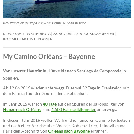
Kreuzfahrt Westeuropa 2016 MS Berlin | © hand-in-hand
KREUZFAHRT WESTEUROPA
23. AUGUST 2016
GUSTAV.SOMMER
KOMMENTAR HINTERLASSEN
My Camino Orlèans – Bayonne
Von unserer Haustür in Hünxe bis nach Santiago de Compostela in
Spanien.
Ab 12.06.2016 wieder unterwegs. Diesmal 52 Tage in Frankreich mit
dem Fahrrad auf den Spuren der Jakobspilger.
Im
Jahr 2015
war ich
40 Tage
auf den Spuren der Jakobspilger von
Hünxe nach Orléans
rund
1.500 Fahrradkilometer
unterwegs.
In diesem
Jahr 2016
wollen Walli und ich unseren Camino fortsetzen
und nach einer Anreise über Voerde, Koblenz, Trier, Thinoville und
Paris den Abschnitt von
Orlèans nach Bayonne
erfahren.