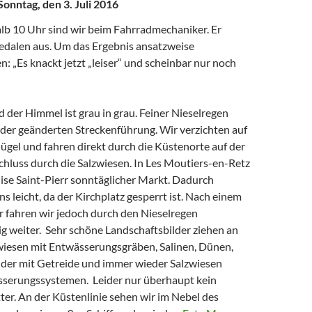
nntag, den 3. Juli 2016
lb 10 Uhr sind wir beim Fahrradmechaniker. Er
edalen aus. Um das Ergebnis ansatzweise
 „Es knackt jetzt „leiser“ und scheinbar nur noch
d der Himmel ist grau in grau. Feiner Nieselregen
 der geänderten Streckenführung. Wir verzichten auf
ügel und fahren direkt durch die Küstenorte auf der
hluss durch die Salzwiesen. In Les Moutiers-en-Retz
lise Saint-Pierr sonntäglicher Markt. Dadurch
ns leicht, da der Kirchplatz gesperrt ist. Nach einem
r fahren wir jedoch durch den Nieselregen
g weiter. Sehr schöne Landschaftsbilder ziehen an
zwiesen mit Entwässerungsgräben, Salinen, Dünen,
lder mit Getreide und immer wieder Salzwiesen
sserungssystemen. Leider nur überhaupt kein
er. An der Küstenlinie sehen wir im Nebel des