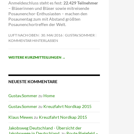
Anmeldeschluss steht es fest:
22.429 Teilnehmer
– Bläserinnen und Bläser sowie mitreisende
Posaunenchor-Enthusiasten – machen den
Posaunentag zum mit Abstand größten
Posaunenchortreffen der Welt.
LUFT NACH OBEN
30. MAI 2016
GUSTAV.SOMMER
KOMMENTAR HINTERLASSEN
WEITERE KURZMITTEILUNGEN
→
NEUESTE KOMMENTARE
Gustav.Sommer
zu
Home
Gustav.Sommer
zu
Kreuzfahrt Nordkap 2015
Klaus Mewes
zu
Kreuzfahrt Nordkap 2015
Jakobsweg Deutschland - Übersicht der
Jakobswege in Deutschland.
zu
Route Bielefeld –