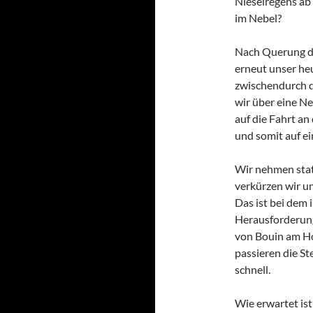
Nieselregens ab 
im Nebel?
Nach Querung d
erneut unser h
zwischendurch d
wir über eine Ne
auf die Fahrt a
und somit auf e
Wir nehmen stat
verkürzen wir u
Das ist bei dem 
Herausforderung
von Bouin am Hor
passieren die S
schnell.
Wie erwartet ist