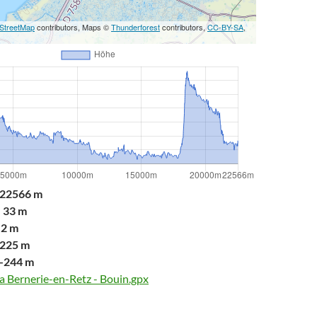
StreetMap
contributors, Maps ©
Thunderforest
contributors,
CC-BY-SA
,
22566 m
:
33 m
2 m
225 m
-244 m
a Bernerie-en-Retz - Bouin.gpx