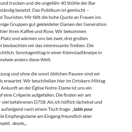
 und trocken und die ungefähr 40 Stühle der Bar
ständig besetzt. Das Publikum ist gemischt –
 Touristen. Mir fällt die hohe Quote an Frauen ins
inige Gruppen gut gekleideter Damen der Generation
hier ihren Kaffee und Rose. Wir bekommen
 Platz und wärmen uns bei zwei, drei großen
i beobachten wir das interessante Treiben. Die
chtlich. Sonntagmittag in einer Kleinstadtkneipe in
endwie anders diese Welt.
zung und ohne die sonst üblichen Pausen sind wir
 als erwartet. Wir beschließen hier im Ortskern Mittag
r Ankunft an der Église Notre-Dame ist uns ein
f eine Crêperie aufgefallen. Die finden wir am
viel befahrenen D758. Als ich höflich lächelnd und
 aufzeigend nach einem Tisch frage: „
table pour
 die Empfangsdame am Eingang freundlich aber
mplet
, desole
„.