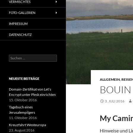
VERMISCHTES
FOTO-GALLERIEN
IMPRESSUM
DATENSCHUTZ
Suchen
nach:
NEUESTE BEITRÄGE
ALLGEMEIN
,
REISE
BOUIN
Domain-Zertifikat von Let’s
Encrypt unter Plesk einrichten
15. Oktober 2016
3. JULI 2016
Tagebuch eines
Jerusalempilgers
My Camin
11. Oktober 2016
Kreuzfahrt Westeuropa
Hinweise und Lin
23. August 2016