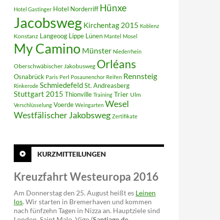
Hünxe
Hotel Norderriff
Hotel Gastinger
Jacobsweg
Kirchentag 2015
Koblenz
Langeoog
Lippe
Konstanz
Lünen
Mantel
Mosel
My Camino
Münster
Niederrhein
Orléans
Oberschwäbischer Jakobusweg
Rennsteig
Osnabrück
Paris
Perl
Posaunenchor
Reifen
Schmiedefeld
St. Andreasberg
Rinkerode
Stuttgart 2015
Trier
Thionville
Ulm
Training
Wesel
Voerde
Verschlüsselung
Weingarten
Westfälischer Jakobsweg
Zertifikate
KURZMITTEILUNGEN
Kreuzfahrt Westeuropa 2016
Am Donnerstag den 25. August heißt es
Leinen
los
. Wir starten in Bremerhaven und kommen
nach fünfzehn Tagen in Nizza an. Hauptziele sind
London, Saint Malo, Vigo (
Santiago de