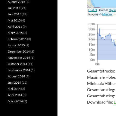
August 2015
(3)
Juli 2015
(21)
Leaflet
| Data ©
Open
Imagery ©
Mapbox
Juni 2015
(24)
Mai 2015
(4)
April 2015
(9)
März 2015
(3)
Februar 2015
(3)
Januar 2015
(2)
Dezember 2014
(2)
November 2014
(1)
Oktober 2014
(11)
September 2014
(1)
Gesamtstrecke:
August 2014
(7)
Maximale Höhe
Juni 2014
(11)
Minimale Höhe:
Mai 2014
(3)
Gesamtanstieg:
April 2014
(8)
Gesamtabstieg:
März 2014
(7)
Download file:
L