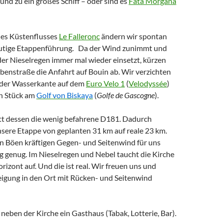
und zu ein großes Schiff – oder sind es
Fata Morgana
es Küstenflusses
Le Falleronc
ändern wir spontan
eutige Etappenführung. Da der Wind zunimmt und
er Nieselregen immer mal wieder einsetzt, kürzen
benstraße die Anfahrt auf Bouin ab. Wir verzichten
n der Wasserkante auf dem
Euro Velo 1
(
Velodyssée
)
in Stück am
Golf von Biskaya
(
Golfe de Gascogne
).
t dessen die wenig befahrene D181. Dadurch
nsere Etappe von geplanten 31 km auf reale 23 km.
in Böen kräftigen Gegen- und Seitenwind für uns
 genug. Im Nieselregen und Nebel taucht die Kirche
izont auf. Und die ist real. Wir freuen uns und
teigung in den Ort mit Rücken- und Seitenwind
 neben der Kirche ein Gasthaus (Tabak, Lotterie, Bar).