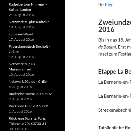
Ihr
hier
.
Radpilgertour Nijmegen-
Kalkar-Xanten
21. August 2016
Zweiundzwa
Netzwerk 50 plus Radtour
18. August 2016
2016
Lippeaue Wesel
Bis in das 18. J
17. August 2016
de Bouin
). Erst 
Pilgerstammtisch Bocholt –
Grillen
Insel zum Festla
12. August 2016
Netzwerk 50plus
Museumsinsel
Etappe La Be
10. August 2016
La Bernerie-en-
Netzwerk 50plus – Grillen
4. August 2016
Rückreise Hünxe 20160802
La Bernerie-en-
2. August 2016
Rückreise Trier 20160801
Streckenabschni
1. August 2016
Rückreise Biarritz, Paris,
Thionville 20160730-31
Tatsächliche Ro
30. Juli 2016