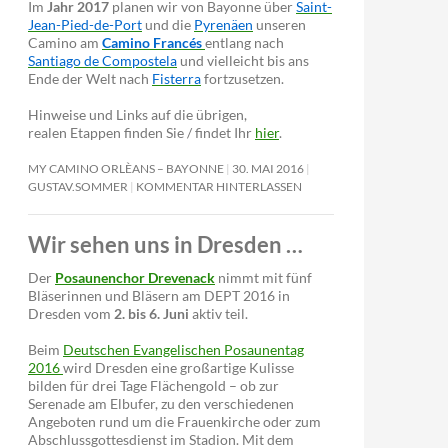
Im
Jahr 2017
planen wir von Bayonne über
Saint-
Jean-Pied-de-Port
und die
Pyrenäen
unseren
Camino am
Camino Francés
entlang nach
Santiago de Compostela
und vielleicht bis ans
Ende der Welt nach
Fisterra
fortzusetzen.
Hinweise und Links auf die übrigen,
realen Etappen finden Sie / findet Ihr
hier
.
MY CAMINO ORLÈANS – BAYONNE
30. MAI 2016
GUSTAV.SOMMER
KOMMENTAR HINTERLASSEN
Wir sehen uns in Dresden …
Der
Posaunenchor Drevenack
nimmt mit fünf
Bläserinnen und Bläsern am DEPT 2016 in
Dresden vom
2. bis 6. Juni
aktiv teil.
Beim
Deutschen Evangelischen Posaunentag
2016
wird Dresden eine großartige Kulisse
bilden für drei Tage Flächengold – ob zur
Serenade am Elbufer, zu den verschiedenen
Angeboten rund um die Frauenkirche oder zum
Abschlussgottesdienst im Stadion. Mit dem