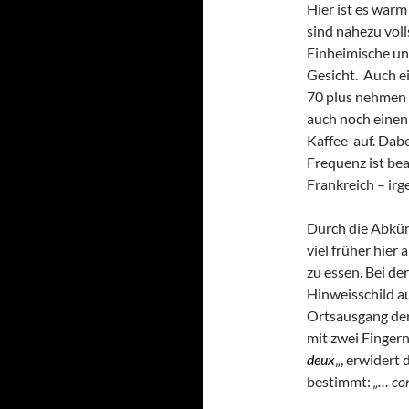
Hier ist es warm
sind nahezu voll
Einheimische und
Gesicht. Auch e
70 plus nehmen 
auch noch einen
Kaffee auf. Dabe
Frequenz ist bea
Frankreich – irg
Durch die Abkür
viel früher hier
zu essen. Bei de
Hinweisschild au
Ortsausgang der 
mit zwei Fingern
deux
„, erwidert
bestimmt:
„…
co