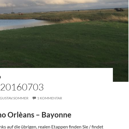
N
 20160703
GUSTAV.SOMMER
1 KOMMENTAR
o Orlèans – Bayonne
ks auf die übrigen, realen Etappen finden Sie / findet