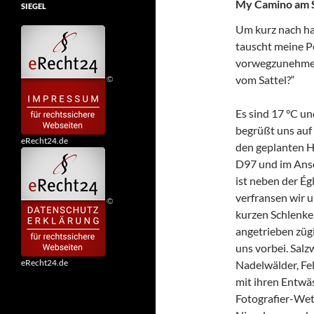
My Camino am So
SIEGEL
Um kurz nach ha
tauscht meine P
vorwegzunehmen:
vom Sattel?“
©
Es sind 17 °C un
begrüßt uns auf
eRecht24.de
den geplanten H
D97 und im Ansc
ist neben der Ég
verfransen wir u
©
kurzen Schlenke
angetrieben zügi
uns vorbei. Sal
eRecht24.de
Nadelwälder, Fe
mit ihren Entwä
Fotografier-Wett