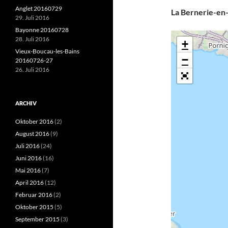
Anglet 20160729
La Bernerie-en
29. Juli 2016
Bayonne 20160728
28. Juli 2016
+
Vieux-Boucau-les-Bains
−
20160726-27
26. Juli 2016
ARCHIV
Oktober 2016
(2)
August 2016
(9)
Juli 2016
(24)
Juni 2016
(16)
Mai 2016
(7)
April 2016
(12)
Februar 2016
(2)
Oktober 2015
(5)
September 2015
(3)