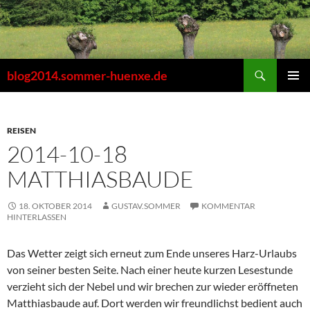
Zum
Inhalt
springen
Suchen
blog2014.sommer-huenxe.de
PRIMÄR
MENÜ
REISEN
2014-10-18
MATTHIASBAUDE
18. OKTOBER 2014
GUSTAV.SOMMER
KOMMENTAR
HINTERLASSEN
Das Wetter zeigt sich erneut zum Ende unseres Harz-Urlaubs
von seiner besten Seite. Nach einer heute kurzen Lesestunde
verzieht sich der Nebel und wir brechen zur wieder eröffneten
Matthiasbaude auf. Dort werden wir freundlichst bedient auch