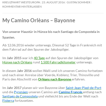
KREUZFAHRT WESTEUROPA
23. AUGUST 2016
GUSTAV.SOMMER
KOMMENTAR HINTERLASSEN
My Camino Orlèans – Bayonne
Von unserer Haustür in Hünxe bis nach Santiago de Compostela in
Spanien.
Ab 12.06.2016 wieder unterwegs. Diesmal 52 Tage in Frankreich mit
dem Fahrrad auf den Spuren der Jakobspilger.
Im
Jahr 2015
war ich
40 Tage
auf den Spuren der Jakobspilger von
Hünxe nach Orléans
rund
1.500 Fahrradkilometer
unterwegs.
In diesem
Jahr 2016
wollen Walli und ich unseren Camino fortsetzen
und nach einer Anreise über Voerde, Koblenz, Trier, Thinoville und
Paris den Abschnitt von
Orlèans nach Bayonne
erfahren.
Im
Jahr 2017
planen wir von Bayonne über
Saint-Jean-Pied-de-Port
und die
Pyrenäen
unseren Camino am
Camino Francés
entlang nach
Santiago de Compostela
und vielleicht bis ans Ende der Welt nach
Fisterra
fortzusetzen.