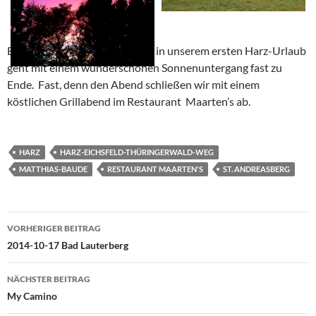
Ein schöner letzter Urlaubstag in unserem ersten Harz-Urlaub
geht mit einem wunderschönen Sonnenuntergang fast zu
Ende. Fast, denn den Abend schließen wir mit einem
köstlichen Grillabend im Restaurant Maarten’s ab.
HARZ
HARZ-EICHSFELD-THÜRINGERWALD-WEG
MATTHIAS-BAUDE
RESTAURANT MAARTEN'S
ST. ANDREASBERG
Beitragsnavigation
VORHERIGER BEITRAG
2014-10-17 Bad Lauterberg
NÄCHSTER BEITRAG
My Camino