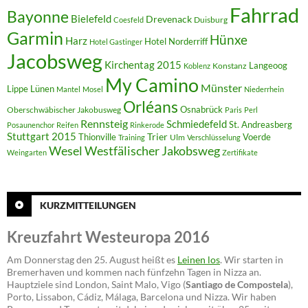
Fahrrad
Bayonne
Bielefeld
Drevenack
Duisburg
Coesfeld
Garmin
Hünxe
Harz
Hotel Norderriff
Hotel Gastinger
Jacobsweg
Kirchentag 2015
Langeoog
Konstanz
Koblenz
My Camino
Münster
Lippe
Lünen
Mantel
Mosel
Niederrhein
Orléans
Oberschwäbischer Jakobusweg
Osnabrück
Paris
Perl
Rennsteig
Schmiedefeld
St. Andreasberg
Posaunenchor
Reifen
Rinkerode
Stuttgart 2015
Trier
Thionville
Voerde
Ulm
Training
Verschlüsselung
Westfälischer Jakobsweg
Wesel
Weingarten
Zertifikate
KURZMITTEILUNGEN
Kreuzfahrt Westeuropa 2016
Am Donnerstag den 25. August heißt es
Leinen los
. Wir starten in
Bremerhaven und kommen nach fünfzehn Tagen in Nizza an.
Hauptziele sind London, Saint Malo, Vigo (
Santiago de Compostela
),
Porto, Lissabon, Cádiz, Málaga, Barcelona und Nizza. Wir haben