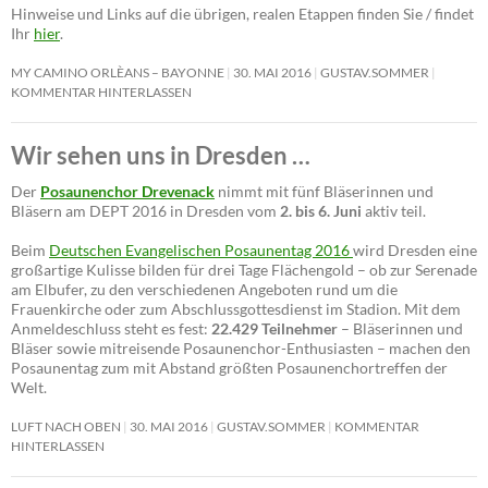
Hinweise und Links auf die übrigen, realen Etappen finden Sie / findet
Ihr
hier
.
MY CAMINO ORLÈANS – BAYONNE
30. MAI 2016
GUSTAV.SOMMER
KOMMENTAR HINTERLASSEN
Wir sehen uns in Dresden …
Der
Posaunenchor Drevenack
nimmt mit fünf Bläserinnen und
Bläsern am DEPT 2016 in Dresden vom
2. bis 6. Juni
aktiv teil.
Beim
Deutschen Evangelischen Posaunentag 2016
wird Dresden eine
großartige Kulisse bilden für drei Tage Flächengold – ob zur Serenade
am Elbufer, zu den verschiedenen Angeboten rund um die
Frauenkirche oder zum Abschlussgottesdienst im Stadion. Mit dem
Anmeldeschluss steht es fest:
22.429 Teilnehmer
– Bläserinnen und
Bläser sowie mitreisende Posaunenchor-Enthusiasten – machen den
Posaunentag zum mit Abstand größten Posaunenchortreffen der
Welt.
LUFT NACH OBEN
30. MAI 2016
GUSTAV.SOMMER
KOMMENTAR
HINTERLASSEN