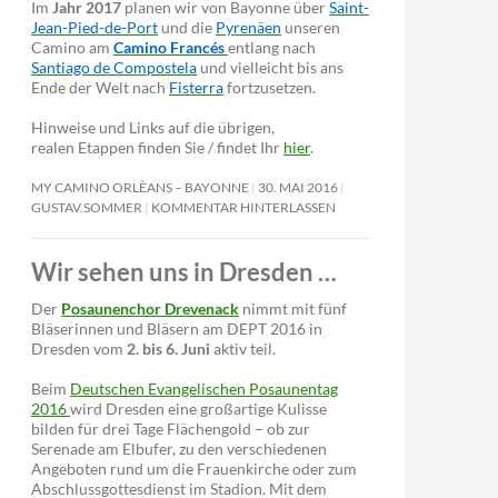
Im
Jahr 2017
planen wir von Bayonne über
Saint-
Jean-Pied-de-Port
und die
Pyrenäen
unseren
Camino am
Camino Francés
entlang nach
Santiago de Compostela
und vielleicht bis ans
Ende der Welt nach
Fisterra
fortzusetzen.
Hinweise und Links auf die übrigen,
realen Etappen finden Sie / findet Ihr
hier
.
MY CAMINO ORLÈANS – BAYONNE
30. MAI 2016
GUSTAV.SOMMER
KOMMENTAR HINTERLASSEN
Wir sehen uns in Dresden …
Der
Posaunenchor Drevenack
nimmt mit fünf
Bläserinnen und Bläsern am DEPT 2016 in
Dresden vom
2. bis 6. Juni
aktiv teil.
Beim
Deutschen Evangelischen Posaunentag
2016
wird Dresden eine großartige Kulisse
bilden für drei Tage Flächengold – ob zur
Serenade am Elbufer, zu den verschiedenen
Angeboten rund um die Frauenkirche oder zum
Abschlussgottesdienst im Stadion. Mit dem