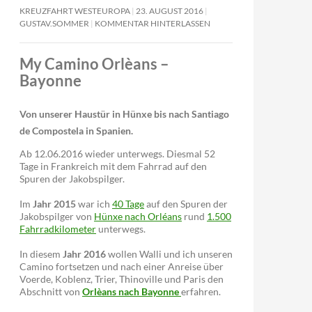
KREUZFAHRT WESTEUROPA
23. AUGUST 2016
GUSTAV.SOMMER
KOMMENTAR HINTERLASSEN
My Camino Orlèans –
Bayonne
Von unserer Haustür in Hünxe bis nach Santiago
de Compostela in Spanien.
Ab 12.06.2016 wieder unterwegs. Diesmal 52
Tage in Frankreich mit dem Fahrrad auf den
Spuren der Jakobspilger.
Im
Jahr 2015
war ich
40 Tage
auf den Spuren der
Jakobspilger von
Hünxe nach Orléans
rund
1.500
Fahrradkilometer
unterwegs.
In diesem
Jahr 2016
wollen Walli und ich unseren
Camino fortsetzen und nach einer Anreise über
Voerde, Koblenz, Trier, Thinoville und Paris den
Abschnitt von
Orlèans nach Bayonne
erfahren.