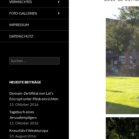
VERMISCHTES
FOTO-GALLERIEN
IMPRESSUM
DATENSCHUTZ
Suchen
nach:
NEUESTE BEITRÄGE
Domain-Zertifikat von Let’s
Encrypt unter Plesk einrichten
15. Oktober 2016
Tagebuch eines
Jerusalempilgers
11. Oktober 2016
Kreuzfahrt Westeuropa
23. August 2016