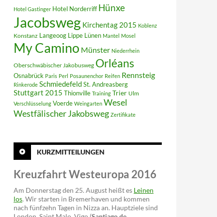
Hünxe
Hotel Norderriff
Hotel Gastinger
Jacobsweg
Kirchentag 2015
Koblenz
Langeoog
Lippe
Konstanz
Lünen
Mantel
Mosel
My Camino
Münster
Niederrhein
Orléans
Oberschwäbischer Jakobusweg
Rennsteig
Osnabrück
Paris
Perl
Posaunenchor
Reifen
Schmiedefeld
St. Andreasberg
Rinkerode
Stuttgart 2015
Trier
Thionville
Ulm
Training
Wesel
Voerde
Verschlüsselung
Weingarten
Westfälischer Jakobsweg
Zertifikate
KURZMITTEILUNGEN
Kreuzfahrt Westeuropa 2016
Am Donnerstag den 25. August heißt es
Leinen
los
. Wir starten in Bremerhaven und kommen
nach fünfzehn Tagen in Nizza an. Hauptziele sind
London, Saint Malo, Vigo (
Santiago de