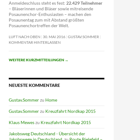
Anmeldeschluss steht es fest:
22.429 Teilnehmer
– Bläserinnen und Bläser sowie mitreisende
Posaunenchor-Enthusiasten – machen den
Posaunentag zum mit Abstand größten
Posaunenchortreffen der Welt.
LUFT NACH OBEN
30. MAI 2016
GUSTAV.SOMMER
KOMMENTAR HINTERLASSEN
WEITERE KURZMITTEILUNGEN
→
NEUESTE KOMMENTARE
Gustav.Sommer
zu
Home
Gustav.Sommer
zu
Kreuzfahrt Nordkap 2015
Klaus Mewes
zu
Kreuzfahrt Nordkap 2015
Jakobsweg Deutschland - Übersicht der
Jakobswege in Deutschland.
zu
Route Bielefeld –