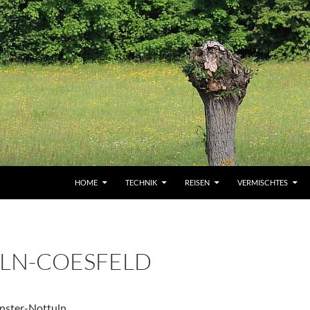
HOME
TECHNIK
REISEN
VERMISCHTES
LN-COESFELD
ster-Nottuln