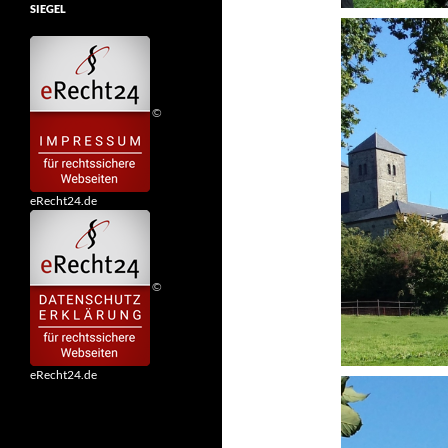
SIEGEL
©
eRecht24.de
©
eRecht24.de