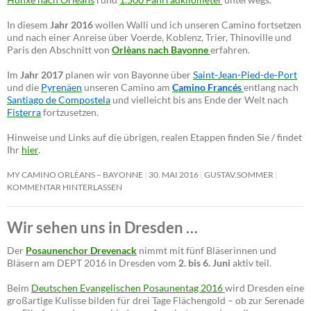
In diesem
Jahr 2016
wollen Walli und ich unseren Camino fortsetzen
und nach einer Anreise über Voerde, Koblenz, Trier, Thinoville und
Paris den Abschnitt von
Orlèans nach Bayonne
erfahren.
Im
Jahr 2017
planen wir von Bayonne über
Saint-Jean-Pied-de-Port
und die
Pyrenäen
unseren Camino am
Camino Francés
entlang nach
Santiago de Compostela
und vielleicht bis ans Ende der Welt nach
Fisterra
fortzusetzen.
Hinweise und Links auf die übrigen, realen Etappen finden Sie / findet
Ihr
hier
.
MY CAMINO ORLÈANS – BAYONNE
30. MAI 2016
GUSTAV.SOMMER
KOMMENTAR HINTERLASSEN
Wir sehen uns in Dresden …
Der
Posaunenchor Drevenack
nimmt mit fünf Bläserinnen und
Bläsern am DEPT 2016 in Dresden vom
2. bis 6. Juni
aktiv teil.
Beim
Deutschen Evangelischen Posaunentag 2016
wird Dresden eine
großartige Kulisse bilden für drei Tage Flächengold – ob zur Serenade