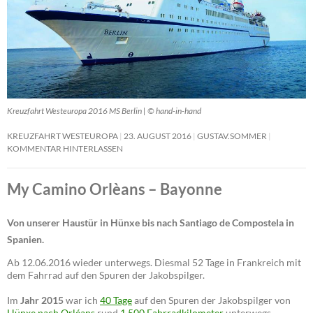
Kreuzfahrt Westeuropa 2016 MS Berlin | © hand-in-hand
KREUZFAHRT WESTEUROPA
23. AUGUST 2016
GUSTAV.SOMMER
KOMMENTAR HINTERLASSEN
My Camino Orlèans – Bayonne
Von unserer Haustür in Hünxe bis nach Santiago de Compostela in
Spanien.
Ab 12.06.2016 wieder unterwegs. Diesmal 52 Tage in Frankreich mit
dem Fahrrad auf den Spuren der Jakobspilger.
Im
Jahr 2015
war ich
40 Tage
auf den Spuren der Jakobspilger von
Hünxe nach Orléans
rund
1.500 Fahrradkilometer
unterwegs.