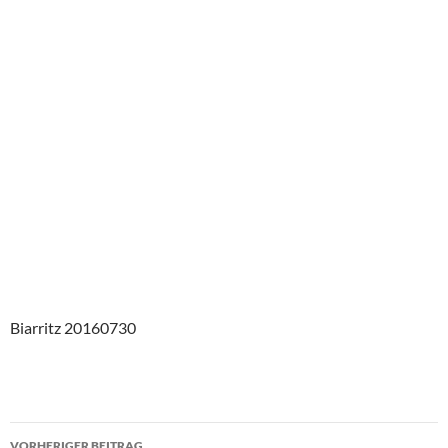
Biarritz 20160730
Beitragsnavigation
VORHERIGER BEITRAG