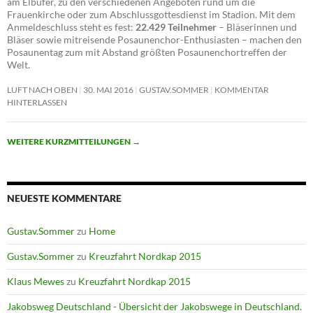
am Elbufer, zu den verschiedenen Angeboten rund um die
Frauenkirche oder zum Abschlussgottesdienst im Stadion. Mit dem
Anmeldeschluss steht es fest:
22.429 Teilnehmer
– Bläserinnen und
Bläser sowie mitreisende Posaunenchor-Enthusiasten – machen den
Posaunentag zum mit Abstand größten Posaunenchortreffen der
Welt.
LUFT NACH OBEN
30. MAI 2016
GUSTAV.SOMMER
KOMMENTAR
HINTERLASSEN
WEITERE KURZMITTEILUNGEN
→
NEUESTE KOMMENTARE
Gustav.Sommer
zu
Home
Gustav.Sommer
zu
Kreuzfahrt Nordkap 2015
Klaus Mewes
zu
Kreuzfahrt Nordkap 2015
Jakobsweg Deutschland - Übersicht der Jakobswege in Deutschland.