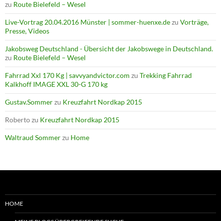
zu
Route Bielefeld – Wesel
Live-Vortrag 20.04.2016 Münster | sommer-huenxe.de
zu
Vorträge,
Presse, Videos
Jakobsweg Deutschland - Übersicht der Jakobswege in Deutschland.
zu
Route Bielefeld – Wesel
Fahrrad Xxl 170 Kg | savvyandvictor.com
zu
Trekking Fahrrad
Kalkhoff IMAGE XXL 30-G 170 kg
Gustav.Sommer
zu
Kreuzfahrt Nordkap 2015
Roberto
zu
Kreuzfahrt Nordkap 2015
Waltraud Sommer
zu
Home
HOME