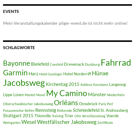
EVENTS
Mein Veranstaltungskalender pilger-event.de ist nicht mehr online!
SCHLAGWORTE
Fahrrad
Bayonne
Bielefeld
Drevenack
Duisburg
Coesfeld
Garmin
Hünxe
Harz
Hotel Norderriff
Hotel Gastinger
Jacobsweg
Kirchentag 2015
Langeoog
Konstanz
Koblenz
My Camino
Münster
Lippe
Lünen
Mantel
Mosel
Niederrhein
Orléans
Oberschwäbischer Jakobusweg
Osnabrück
Paris
Perl
Rennsteig
Schmiedefeld
St. Andreasberg
Posaunenchor
Reifen
Rinkerode
Stuttgart 2015
Trier
Thionville
Voerde
Ulm
Training
Verschlüsselung
Westfälischer Jakobsweg
Wesel
Weingarten
Zertifikate