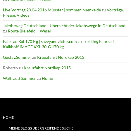
Live-Vortrag 20.04.2016 Münster | sommer-huenxe.de
zu
Vorträge,
Presse, Videos
Jakobsweg Deutschland - Übersicht der Jakobswege in Deutschland.
zu
Route Bielefeld – Wesel
Fahrrad Xxl 170 Kg | savvyandvictor.com
zu
Trekking Fahrrad
Kalkhoff IMAGE XXL 30-G 170 kg
Gustav.Sommer
zu
Kreuzfahrt Nordkap 2015
Roberto
zu
Kreuzfahrt Nordkap 2015
Waltraud Sommer
zu
Home
HOME
MEINE BLOGS ÜBERGREIFENDE SUCHE