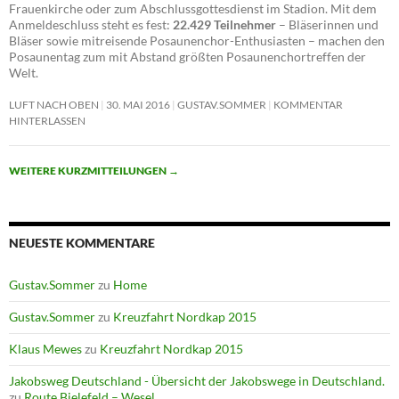
Frauenkirche oder zum Abschlussgottesdienst im Stadion. Mit dem
Anmeldeschluss steht es fest:
22.429 Teilnehmer
– Bläserinnen und
Bläser sowie mitreisende Posaunenchor-Enthusiasten – machen den
Posaunentag zum mit Abstand größten Posaunenchortreffen der
Welt.
LUFT NACH OBEN
30. MAI 2016
GUSTAV.SOMMER
KOMMENTAR
HINTERLASSEN
WEITERE KURZMITTEILUNGEN
→
NEUESTE KOMMENTARE
Gustav.Sommer
zu
Home
Gustav.Sommer
zu
Kreuzfahrt Nordkap 2015
Klaus Mewes
zu
Kreuzfahrt Nordkap 2015
Jakobsweg Deutschland - Übersicht der Jakobswege in Deutschland.
zu
Route Bielefeld – Wesel