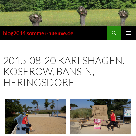
Zum
Inhalt
springen
Suchen
blog2014.sommer-huenxe.de
PRIMÄR
MENÜ
2015-08-20 KARLSHAGEN,
KOSEROW, BANSIN,
HERINGSDORF