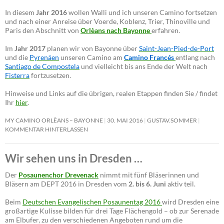
In diesem
Jahr 2016
wollen Walli und ich unseren Camino fortsetzen
und nach einer Anreise über Voerde, Koblenz, Trier, Thinoville und
Paris den Abschnitt von
Orlèans nach Bayonne
erfahren.
Im
Jahr 2017
planen wir von Bayonne über
Saint-Jean-Pied-de-Port
und die
Pyrenäen
unseren Camino am
Camino Francés
entlang nach
Santiago de Compostela
und vielleicht bis ans Ende der Welt nach
Fisterra
fortzusetzen.
Hinweise und Links auf die übrigen, realen Etappen finden Sie / findet
Ihr
hier
.
MY CAMINO ORLÈANS – BAYONNE
30. MAI 2016
GUSTAV.SOMMER
KOMMENTAR HINTERLASSEN
Wir sehen uns in Dresden …
Der
Posaunenchor Drevenack
nimmt mit fünf Bläserinnen und
Bläsern am DEPT 2016 in Dresden vom
2. bis 6. Juni
aktiv teil.
Beim
Deutschen Evangelischen Posaunentag 2016
wird Dresden eine
großartige Kulisse bilden für drei Tage Flächengold – ob zur Serenade
am Elbufer, zu den verschiedenen Angeboten rund um die