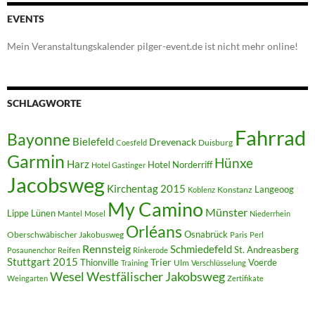
EVENTS
Mein Veranstaltungskalender pilger-event.de ist nicht mehr online!
SCHLAGWORTE
Fahrrad
Bayonne
Bielefeld
Drevenack
Duisburg
Coesfeld
Garmin
Hünxe
Harz
Hotel Norderriff
Hotel Gastinger
Jacobsweg
Kirchentag 2015
Langeoog
Konstanz
Koblenz
My Camino
Münster
Lippe
Lünen
Mantel
Mosel
Niederrhein
Orléans
Oberschwäbischer Jakobusweg
Osnabrück
Paris
Perl
Rennsteig
Schmiedefeld
St. Andreasberg
Posaunenchor
Reifen
Rinkerode
Stuttgart 2015
Trier
Thionville
Voerde
Ulm
Training
Verschlüsselung
Westfälischer Jakobsweg
Wesel
Weingarten
Zertifikate