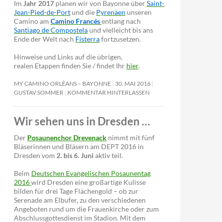
Im
Jahr 2017
planen wir von Bayonne über
Saint-
Jean-Pied-de-Port
und die
Pyrenäen
unseren
Camino am
Camino Francés
entlang nach
Santiago de Compostela
und vielleicht bis ans
Ende der Welt nach
Fisterra
fortzusetzen.
Hinweise und Links auf die übrigen,
realen Etappen finden Sie / findet Ihr
hier
.
MY CAMINO ORLÈANS – BAYONNE
30. MAI 2016
GUSTAV.SOMMER
KOMMENTAR HINTERLASSEN
Wir sehen uns in Dresden …
Der
Posaunenchor Drevenack
nimmt mit fünf
Bläserinnen und Bläsern am DEPT 2016 in
Dresden vom
2. bis 6. Juni
aktiv teil.
Beim
Deutschen Evangelischen Posaunentag
2016
wird Dresden eine großartige Kulisse
bilden für drei Tage Flächengold – ob zur
Serenade am Elbufer, zu den verschiedenen
Angeboten rund um die Frauenkirche oder zum
Abschlussgottesdienst im Stadion. Mit dem