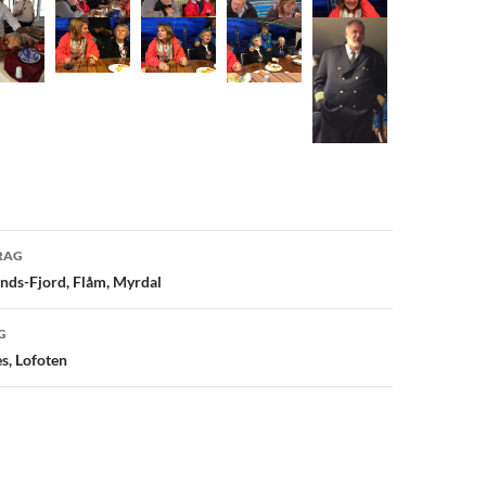
avigation
RAG
nds-Fjord, Flåm, Myrdal
G
s, Lofoten