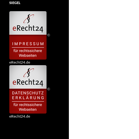
SIEGEL
©
eRecht24.de
©
eRecht24.de