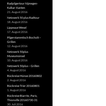
Radpilgertour Nijmegen-
Kalkar-Xanten
21. August 2016
Netzwerk 50 plus Radtour
18. August 2016
Lippeaue Wesel
17. August 2016
Pilgerstammtisch Bocholt –
Grillen
12. August 2016
Netzwerk 50plus
Museumsinsel
10. August 2016
Netzwerk 50plus – Grillen
4. August 2016
Rückreise Hünxe 20160802
2. August 2016
Rückreise Trier 20160801
1. August 2016
Rückreise Biarritz, Paris,
Thionville 20160730-31
30. Juli 2016