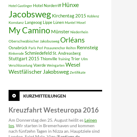
Hünxe
Hotel Norderriff
Hotel Gastinger
Jacobsweg
Kirchentag 2015
Koblenz
Langeoog
Lippe
Konstanz
Lünen
Mantel
Mosel
My Camino
Münster
Niederrhein
Orléans
Oberschwäbischer Jakobusweg
Rennsteig
Osnabrück
Paris
Perl
Posaunenchor
Reifen
Schmiedefeld
St. Andreasberg
Rinkerode
Stuttgart 2015
Trier
Thionville
Ulm
Training
Wesel
Voerde
Verschlüsselung
Weingarten
Westfälischer Jakobsweg
Zertifikate
KURZMITTEILUNGEN
Kreuzfahrt Westeuropa 2016
Am Donnerstag den 25. August heißt es
Leinen
los
. Wir starten in Bremerhaven und kommen
nach fünfzehn Tagen in Nizza an. Hauptziele sind
London, Saint Malo, Vigo (
Santiago de