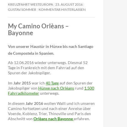
KREUZFAHRT WESTEUROPA
23. AUGUST 2016
GUSTAV.SOMMER
KOMMENTAR HINTERLASSEN
My Camino Orlèans –
Bayonne
Von unserer Haustür in Hünxe bis nach Santiago
de Compostela in Spanien.
Ab 12.06.2016 wieder unterwegs. Diesmal 52
Tage in Frankreich mit dem Fahrrad auf den
Spuren der Jakobspilger.
Im
Jahr 2015
war ich
40 Tage
auf den Spuren der
Jakobspilger von
Hünxe nach Orléans
rund
1.500
Fahrradkilometer
unterwegs.
In diesem
Jahr 2016
wollen Walli und ich unseren
Camino fortsetzen und nach einer Anreise über
Voerde, Koblenz, Trier, Thinoville und Paris den
Abschnitt von
Orlèans nach Bayonne
erfahren.