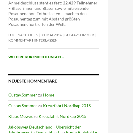
Anmeldeschluss steht es fest:
22.429 Teilnehmer
– Bläserinnen und Bläser sowie mitreisende
Posaunenchor-Enthusiasten – machen den
Posaunentag zum mit Abstand größten
Posaunenchortreffen der Welt.
LUFT NACH OBEN
30. MAI 2016
GUSTAV.SOMMER
KOMMENTAR HINTERLASSEN
WEITERE KURZMITTEILUNGEN
→
NEUESTE KOMMENTARE
Gustav.Sommer
zu
Home
Gustav.Sommer
zu
Kreuzfahrt Nordkap 2015
Klaus Mewes
zu
Kreuzfahrt Nordkap 2015
Jakobsweg Deutschland - Übersicht der
Jakobswege in Deutschland.
zu
Route Bielefeld –