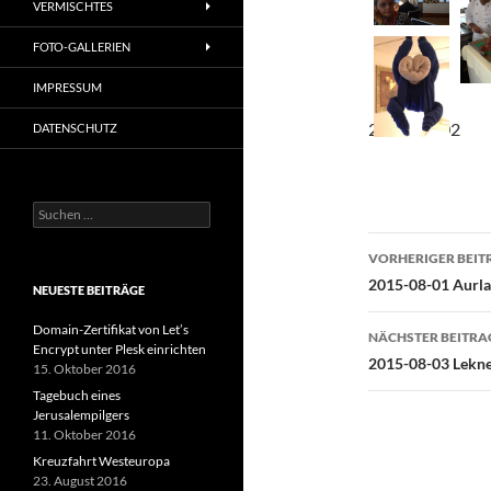
VERMISCHTES
FOTO-GALLERIEN
IMPRESSUM
2015-08-02
DATENSCHUTZ
Suchen
nach:
Beitragsn
VORHERIGER BEIT
2015-08-01 Aurla
NEUESTE BEITRÄGE
Domain-Zertifikat von Let’s
NÄCHSTER BEITRA
Encrypt unter Plesk einrichten
2015-08-03 Lekne
15. Oktober 2016
Tagebuch eines
Jerusalempilgers
11. Oktober 2016
Kreuzfahrt Westeuropa
23. August 2016